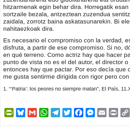
hitzarmenak egin behar dira. Horregatik esan 
sortzaile bezala, antzeztean zuzendua sentit
zaidala, zorrotz baina askatasunarekin. Bi el
nahitaezkoak dira.
Es necesario el compromiso con la verdad, 
disfruta, a partir de ese compromiso. Si no, 
en qué terreno. Como actriz hay que hacer pa
punto de vista no es el del autor, el director o
entonces hay que pactar. Por eso decía que
me gusta sentirme dirigida con rigor pero con 
“‘Patria’: los peores no siempre matan”, El País, 11
PrintFriendly
Bluesky
Gmail
WhatsApp
Telegram
Twitter
Facebook
Messen
Email
Pri