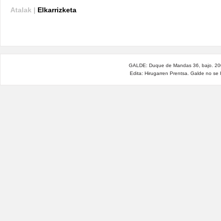
Atalak |
Elkarrizketa
GALDE: Duque de Mandas 36, bajo. 200
Edita: Hirugarren Prentsa. Galde no se