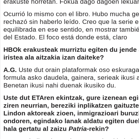
erakuste horretan. Fokua dago dagoen lekuan
Ocurrió lo mismo con el libro. Hubo mucha ge
rechazó sin haberlo leído. Creo que la serie 
equilibrada en ese sentido, en mostrar tambié
del Estado. El foco está donde está, claro
HBOk erakusteak murriztu egiten du jende
iristea ala aitzakia izan daiteke?
A.G.
Uste dut orain plataformak oso eskuragar
formula asko daudela, gainera, serieak ikusi a
Benetan ikusi nahi duenak ikusiko du.
Uste dut ETAren ekintzak, gure izenean eg
ziren neurrian, bereziki inplikatzen gaituzt
Lindon aktoreak zioen, inmigrazioari buruz
ondoren, egindako lanak aldatu egiten duel
hala gertatu al zaizu
Patria
-rekin?