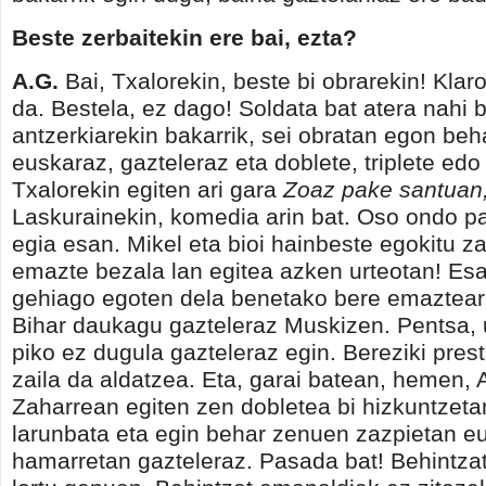
Beste zerbaitekin ere bai, ezta?
A.G.
Bai, Txalorekin, beste bi obrarekin! Klar
da. Bestela, ez dago! Soldata bat atera nahi
antzerkiarekin bakarrik, sei obratan egon beh
euskaraz, gazteleraz eta doblete, triplete edo
Txalorekin egiten ari gara
Zoaz pake santuan
Laskurainekin, komedia arin bat. Oso ondo p
egia esan. Mikel eta bioi hainbeste egokitu z
emazte bezala lan egitea azken urteotan! Esat
gehiago egoten dela benetako bere emaztear
Bihar daukagu gazteleraz Muskizen. Pentsa, 
piko ez dugula gazteleraz egin. Bereziki pres
zaila da aldatzea. Eta, garai batean, hemen, 
Zaharrean egiten zen dobletea bi hizkuntzetan
larunbata eta egin behar zenuen zazpietan e
hamarretan gazteleraz. Pasada bat! Behintzat