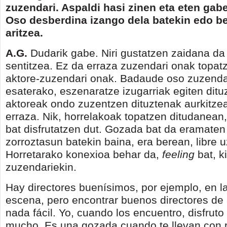
zuzendari. Aspaldi hasi zinen eta eten gab
Oso desberdina izango dela batekin edo be
aritzea.
A.G.
Dudarik gabe. Niri gustatzen zaidana d
sentitzea. Ez da erraza zuzendari onak topat
aktore-zuzendari onak. Badaude oso zuzenda
esaterako, eszenaratze izugarriak egiten ditu
aktoreak ondo zuzentzen dituztenak aurkitze
erraza. Nik, horrelakoak topatzen ditudanean, 
bat disfrutatzen dut. Gozada bat da eramaten
zorroztasun batekin baina, era berean, libre u
Horretarako konexioa behar da,
feeling
bat, k
zuzendariekin.
Hay directores buenísimos, por ejemplo, en l
escena, pero encontrar buenos directores de 
nada fácil. Yo, cuando los encuentro, disfru
mucho. Es una gozada cuando te llevan con ri