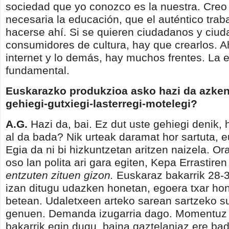
sociedad que yo conozco es la nuestra. Cre
necesaria la educación, que el auténtico trab
hacerse ahí. Si se quieren ciudadanos y ciu
consumidores de cultura, hay que crearlos. A
internet y lo demás, hay muchos frentes. La 
fundamental.
Euskarazko produkzioa asko hazi da azken
gehiegi-gutxiegi-lasterregi-motelegi?
A.G.
Hazi da, bai. Ez dut uste gehiegi denik, 
al da bada? Nik urteak daramat hor sartuta, 
Egia da ni bi hizkuntzetan aritzen naizela. Or
oso lan polita ari gara egiten, Kepa Errastire
entzuten zituen gizon.
Euskaraz bakarrik 28-
izan ditugu udazken honetan, egoera txar ho
betean. Udaletxeen arteko sarean sartzeko s
genuen. Demanda izugarria dago. Momentuz
bakarrik egin dugu, baina gaztelaniaz ere b