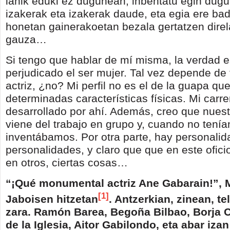
lanik eduki ez dugunean, inbentatu egin dugu
izakerak eta izakerak daude, eta egia ere bad
honetan gainerakoetan bezala gertatzen direl
gauza…
Si tengo que hablar de mí misma, la verdad 
perjudicado el ser mujer. Tal vez depende de 
actriz, ¿no? Mi perfil no es el de la guapa que
determinadas características físicas. Mi carr
desarrollado por ahí. Además, creo que nues
viene del trabajo en grupo y, cuando no tenía
inventábamos. Por otra parte, hay personalid
personalidades, y claro que que en este ofic
en otros, ciertas cosas…
“¡Qué monumental actriz Ane Gabarain!”, 
[1]
Jaboisen hitzetan
. Antzerkian, zinean, te
zara. Ramón Barea, Begoña Bilbao, Borja 
de la Iglesia, Aitor Gabilondo, eta abar izan