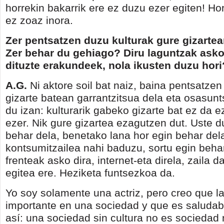
horrekin bakarrik ere ez duzu ezer egiten! Hor
ez zoaz inora.
Zer pentsatzen duzu kulturak gure gizarte
Zer behar du gehiago? Diru laguntzak asko
dituzte erakundeek, nola ikusten duzu hori
A.G.
Ni aktore soil bat naiz, baina pentsatzen
gizarte batean garrantzitsua dela eta osasun
du izan: kulturarik gabeko gizarte bat ez da e
ezer. Nik gure gizartea ezagutzen dut. Uste d
behar dela, benetako lana hor egin behar dela.
kontsumitzailea nahi baduzu, sortu egin beha
frenteak asko dira, internet-eta direla, zaila da
egitea ere. Heziketa funtsezkoa da.
Yo soy solamente una actriz, pero creo que la
importante en una sociedad y que es saludab
así: una sociedad sin cultura no es sociedad 