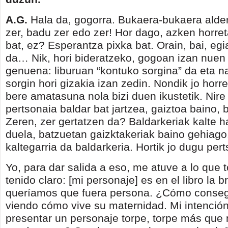
A.G.
Hala da, gogorra. Bukaera-bukaera alde
zer, badu zer edo zer! Hor dago, azken horret
bat, ez? Esperantza pixka bat. Orain, bai, egi
da… Nik, hori bideratzeko, gogoan izan nuen 
genuena: liburuan “kontuko sorgina” da eta n
sorgin hori gizakia izan zedin. Nondik jo horr
bere amatasuna nola bizi duen ikustetik. Nir
pertsonaia baldar bat jartzea, gaiztoa baino, b
Zeren, zer gertatzen da? Baldarkeriak kalte h
duela, batzuetan gaizktakeriak baino gehiago
kaltegarria da baldarkeria. Hortik jo dugu per
Yo, para dar salida a eso, me atuve a lo que
tenido claro: [mi personaje] es en el libro la b
queríamos que fuera persona. ¿Cómo conseg
viendo cómo vive su maternidad. Mi intención
presentar un personaje torpe, torpe más que 