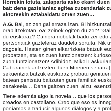
Horrekin lotuta, zalaparta asko ekarri duen
bat: dena gaztelaniaz egitea zuzendariak z
aktoreekin eztabaidatu omen zuen…
A.G.
Bai, ez zen gai erraza izan. Bi hizkuntza
erabiltzekotan, ea: zeinek egiten du zer? “Ga
du euskaraz? Gainera nobelak badu zer edo
pertsonaiak gazteleraz daudela sortuta. Nik us
dagoela. Hasten ginen elkarrizketa batzuk eu
probatzen, eta ez zuen funtzionatzen: kurios
zuen funtzionatzen! Adibidez, Mikel Laskurian
Gabarainek antzezten duen Mirenen senarra] 
sekuentzia batzuk euskaraz probatu genitue
batean pentsatu baitzuten gure familiak eusk
zezakeela… Dena galtzen zuen, aizu, esentzi
Tiene además algo la novela… que los perso
creados en castellano. Creo que eso es inne
poníamos a traducir algunos diálogos y a pro