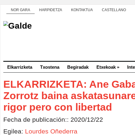
NOR GARA
HARPIDETZA
KONTAKTUA
CASTELLANO
Elkarrizketa
Txostena
Begiradak
Etxekoak
»
Int
ELKARRIZKETA: Ane Gaba
Zorrotz baina askatasunar
rigor pero con libertad
Fecha de publicación:: 2020/12/22
Egilea:
Lourdes Oñederra