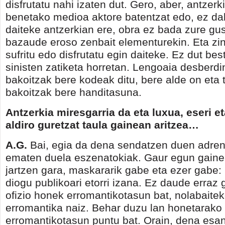
disfrutatu nahi izaten dut. Gero, aber, antzerk
benetako medioa aktore batentzat edo, ez daki
daiteke antzerkian ere, obra ez bada zure gu
bazaude eroso zenbait elementurekin. Eta zi
sufritu edo disfrutatu egin daiteke. Ez dut bes
sinisten zatiketa horretan. Lengoaia desberdi
bakoitzak bere kodeak ditu, bere alde on eta 
bakoitzak bere handitasuna.
Antzerkia miresgarria da eta luxua, eseri e
aldiro guretzat taula gainean aritzea…
A.G.
Bai, egia da dena sendatzen duen adren
ematen duela eszenatokiak. Gaur egun gainer
jartzen gara, maskararik gabe eta ezer gabe: 
diogu publikoari etorri izana. Ez daude erraz
ofizio honek erromantikotasun bat, nolabaitek
erromantika naiz. Behar duzu lan honetarako
erromantikotasun puntu bat. Orain, dena esa