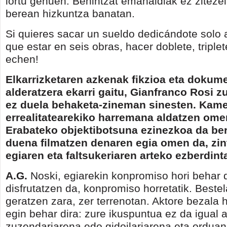
lortu genuen. Behintzat emanaldiak ez ziteze
berean hizkuntza banatan.
Si quieres sacar un sueldo dedicándote solo al
que estar en seis obras, hacer doblete, triplete
echen!
Elkarrizketaren azkenak fikzioa eta dokum
alderatzera ekarri gaitu, Gianfranco Rosi z
ez duela behaketa-zineman sinesten. Kam
errealitatearekiko harremana aldatzen ome
Erabateko objektibotsuna ezinezkoa da ber
duena filmatzen denaren egia omen da, zin
egiaren eta faltsukeriaren arteko ezberdin
A.G.
Noski, egiarekin konpromiso hori behar d
disfrutatzen da, konpromiso horretatik. Beste
geratzen zara, zer terrenotan. Aktore bezala
egin behar dira: zure ikuspuntua ez da igual 
zuzendariarena edo gidoilariarena eta orduan