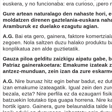
euskera, y no funcionaba: era curioso, ¡pero 
Gure artean naturalago den nahaste hori, 
moldatzen direnen gaztelania-euskara nah
Aramburuk ez duelako ezagutu agian.
A.G.
Bai eta gero, gainera, faktore komertzial
zegoen. Nola saltzen duzu halako produktu b
konplikatua zen alde guztietatik.
Gauza piloa gelditu zaizkigu aipatu gabe, 
Patriaz gainerakoetara: Emakume izateak z
antzez-munduan, zein izan da zure eskar
A.G.
Nire buruaz hitz egin behar badut, ez dut
izan emakume izateagatik. Igual zein den zure
bezala, ezta? Nire perfila ez da ezaugarri fisi
batzuekin lotutako tipa guapa horrena. Nire k
hortik igaro. Gainera, gure belaunaldia talde l