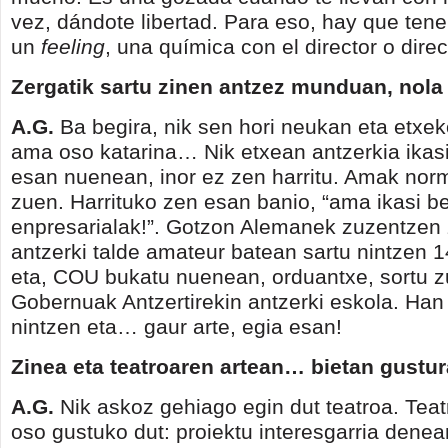
vez, dándote libertad. Para eso, hay que ten
un
feeling
, una química con el director o direc
Zergatik sartu zinen antzez munduan, nola
A.G.
Ba begira, nik sen hori neukan eta etxek
ama oso katarina… Nik etxean antzerkia ikas
esan nuenean, inor ez zen harritu. Amak nor
zuen. Harrituko zen esan banio, “ama ikasi b
enpresarialak!”. Gotzon Alemanek zuzentzen
antzerki talde amateur batean sartu nintzen 1
eta, COU bukatu nuenean, orduantxe, sortu 
Gobernuak Antzertirekin antzerki eskola. Han
nintzen eta… gaur arte, egia esan!
Zinea eta teatroaren artean… bietan gustu
A.G.
Nik askoz gehiago egin dut teatroa. Tea
oso gustuko dut: proiektu interesgarria denea