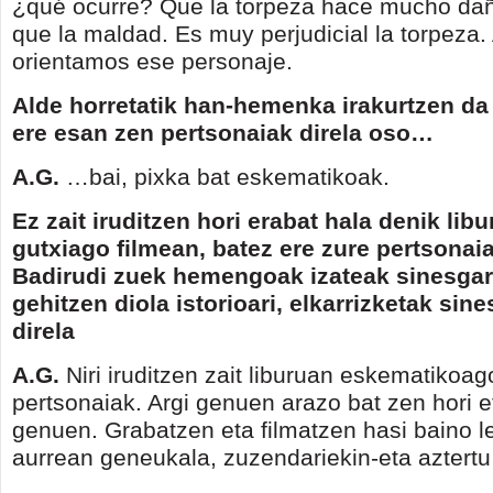
¿qué ocurre? Que la torpeza hace mucho da
que la maldad. Es muy perjudicial la torpeza
orientamos ese personaje.
Alde horretatik han-hemenka irakurtzen da 
ere esan zen pertsonaiak direla oso…
A.G.
…bai, pixka bat eskematikoak.
Ez zait iruditzen hori erabat hala denik libu
gutxiago filmean, batez ere zure pertsonai
Badirudi zuek hemengoak izateak sinesgar
gehitzen diola istorioari, elkarrizketak sin
direla
A.G.
Niri iruditzen zait liburuan eskematikoag
pertsonaiak. Argi genuen arazo bat zen hori e
genuen. Grabatzen eta filmatzen hasi baino l
aurrean geneukala, zuzendariekin-eta aztert