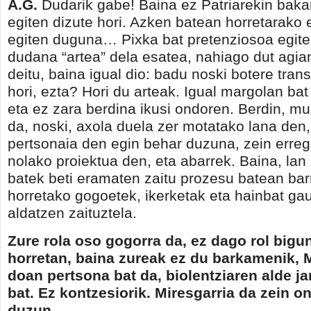
A.G.
Dudarik gabe! Baina ez Patriarekin bakar
egiten dizute hori. Azken batean horretarako 
egiten duguna… Pixka bat pretenziosoa egiten
dudana “artea” dela esatea, nahiago dut agian
deitu, baina igual dio: badu noski botere tran
hori, ezta? Hori du arteak. Igual margolan bat
eta ez zara berdina ikusi ondoren. Berdin, mu
da, noski, axola duela zer motatako lana den,
pertsonaia den egin behar duzuna, zein erreg
nolako proiektua den, eta abarrek. Baina, lan 
batek beti eramaten zaitu prozesu batean ba
horretako gogoetek, ikerketak eta hainbat ga
aldatzen zaituztela.
Zure rola oso gogorra da, ez dago rol bigun
horretan, baina zureak ez du barkamenik, 
doan pertsona bat da, biolentziaren alde j
bat. Ez kontzesiorik. Miresgarria da zein o
duzun.