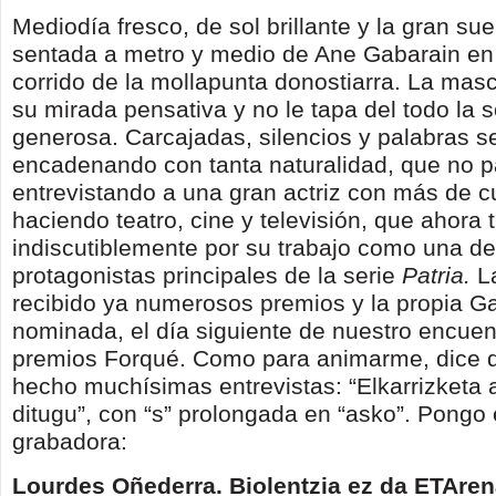
Mediodía fresco, de sol brillante y la gran sue
sentada a metro y medio de Ane Gabarain en 
corrido de la mollapunta donostiarra. La masc
su mirada pensativa y no le tapa del todo la s
generosa. Carcajadas, silencios y palabras s
encadenando con tanta naturalidad, que no p
entrevistando a una gran actriz con más de 
haciendo teatro, cine y televisión, que ahora t
indiscutiblemente por su trabajo como una de
protagonistas principales de la serie
Patria.
L
recibido ya numerosos premios y la propia G
nominada, el día siguiente de nuestro encuent
premios Forqué. Como para animarme, dice q
hecho muchísimas entrevistas: “Elkarrizketa 
ditugu”, con “s” prolongada en “asko”. Pongo
grabadora:
Lourdes Oñederra.
Biolentzia ez da ETAren