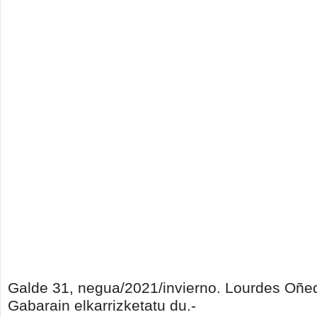
Galde 31, negua/2021/invierno. Lourdes Oñe
Gabarain elkarrizketatu du.-