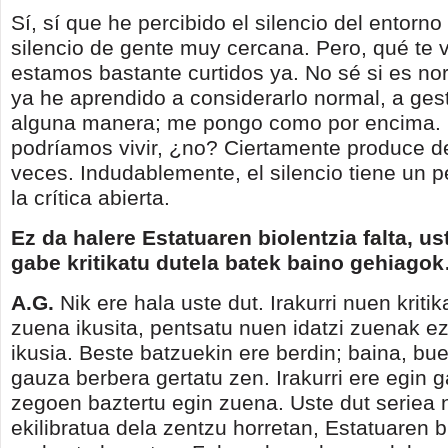
Sí, sí que he percibido el silencio del entorn
silencio de gente muy cercana. Pero, qué te v
estamos bastante curtidos ya. No sé si es no
ya he aprendido a considerarlo normal, a ges
alguna manera; me pongo como por encima. 
podríamos vivir, ¿no? Ciertamente produce 
veces. Indudablemente, el silencio tiene un 
la crítica abierta.
Ez da halere Estatuaren biolentzia falta, us
gabe kritikatu dutela batek baino gehiago
A.G.
Nik ere hala uste dut. Irakurri nuen kriti
zuena ikusita, pentsatu nuen idatzi zuenak ez
ikusia. Beste batzuekin ere berdin; baina, bue
gauza berbera gertatu zen. Irakurri ere egin 
zegoen baztertu egin zuena. Uste dut seriea 
ekilibratua dela zentzu horretan, Estatuaren b