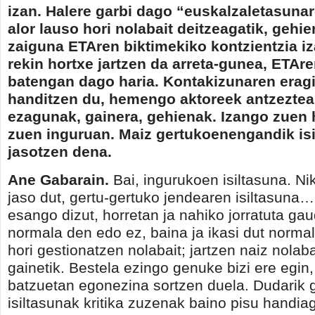
izan. Halere garbi dago “euskalzaletasun
alor lauso hori nolabait deitzeagatik, gehie
zaiguna ETAren biktimekiko kontzientzia i
rekin hortxe jartzen da arreta-gunea, ETAr
batengan dago haria. Kontakizunaren erag
handitzen du, hemengo aktoreek antzeztea
ezagunak, gainera, gehienak. Izango zuen 
zuen inguruan. Maiz gertukoenengandik is
jasotzen dena.
Ane Gabarain.
Bai, ingurukoen isiltasuna. Ni
jaso dut, gertu-gertuko jendearen isiltasuna…
esango dizut, horretan ja nahiko jorratuta gau
normala den edo ez, baina ja ikasi dut norma
hori gestionatzen nolabait; jartzen naiz nolaba
gainetik. Bestela ezingo genuke bizi ere egin
batzuetan egonezina sortzen duela. Dudarik 
isiltasunak kritika zuzenak baino pisu handia