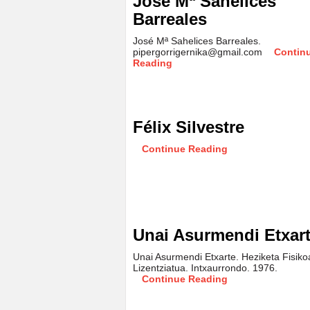
José Mª Sahelices
Barreales
José Mª Sahelices Barreales.
pipergorrigernika@gmail.com
Contin
Reading
Félix Silvestre
Continue Reading
Unai Asurmendi Etxar
Unai Asurmendi Etxarte. Heziketa Fisiko
Lizentziatua. Intxaurrondo. 1976.
Continue Reading