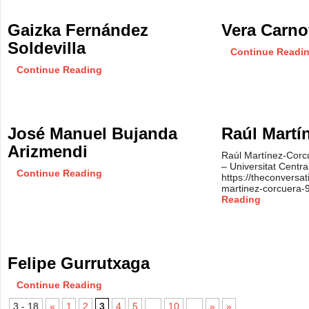
Gaizka Fernández
Vera Carno
Soldevilla
Continue Readi
Continue Reading
José Manuel Bujanda
Raúl Martí
Arizmendi
Raúl Martínez-Corcu
– Universitat Centra
Continue Reading
https://theconversat
martinez-corcuera
Reading
Felipe Gurrutxaga
Continue Reading
3 - 18
«
1
2
3
4
5
...
10
...
»
»