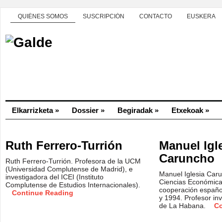
QUIÉNES SOMOS
SUSCRIPCIÓN
CONTACTO
EUSKERA
Elkarrizketa
»
Dossier
»
Begiradak
»
Etxekoak
»
Ruth Ferrero-Turrión
Manuel Igl
Caruncho
Ruth Ferrero-Turrión. Profesora de la UCM
(Universidad Complutense de Madrid), e
Manuel Iglesia Car
investigadora del ICEI (Instituto
Ciencias Económica
Complutense de Estudios Internacionales).
cooperación españo
Continue Reading
y 1994. Profesor inv
de La Habana.
Co