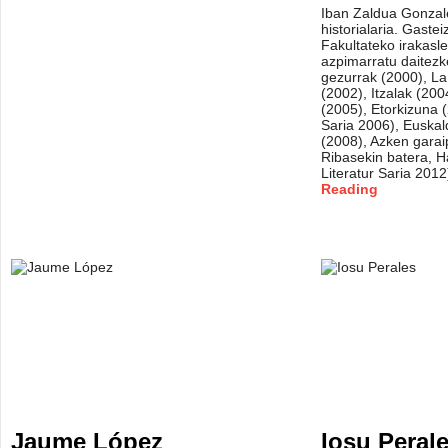
Iban Zaldua Gonzale
historialaria. Gast
Fakultateko irakasl
azpimarratu daitezk
gezurrak (2000), La
(2002), Itzalak (2004
(2005), Etorkizuna (
Saria 2006), Euskal
(2008), Azken garai
Ribasekin batera, H
Literatur Saria 2012
Reading
Jaume López
Iosu Peral