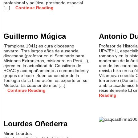
profesional y política, prestando especial
[…]
Continue Reading
Guillermo Múgica
Antonio D
(Pamplona 1941) es cura diocesano
Profesor de Historia
navarro. Tras largos años de ausencia
UPV/EHU, especialis
diocesana (profesor en el Seminario para
romana y en la histo
Misiones Extranjeras, misionero en Perú…),
modernas de la Anti
ejerce en la actualidad de Consiliario de
uno de los coordina
HOAC y acompañamiento a comunidades y
revista hika en su ú
grupos de base. Buen conocedor de la
Villanueva coeditó C
Teología de la Liberación, es experto en su
terrorismo (Donosti
Método. Es coautor de más […]
ámbito académico h
Continue Reading
recientemente El ci
Reading
Lourdes Oñederra
Miren Lourdes