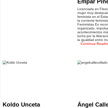
Empar Pin
Licenciada en Filoso
mujer muy destacad
feminista en el Esta
la corriente feminis
Feministas Es reco
organizado, impulsa
acontecimientos má
lucha por la liberac
la igualdad entre m
Continue Readi
Koldo Unceta
Ángel Call