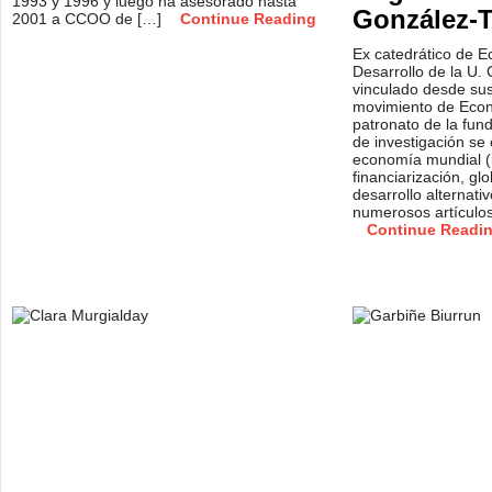
1993 y 1996 y luego ha asesorado hasta
González-T
2001 a CCOO de […]
Continue Reading
Ex catedrático de E
Desarrollo de la U.
vinculado desde sus
movimiento de Econo
patronato de la fu
de investigación se
economía mundial (i
financiarización, gl
desarrollo alternati
numerosos artículos 
Continue Readi