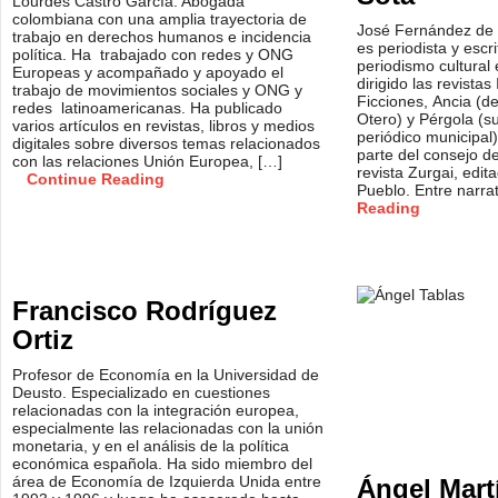
Lourdes Castro García. Abogada
colombiana con una amplia trayectoria de
José Fernández de l
trabajo en derechos humanos e incidencia
es periodista y escri
política. Ha trabajado con redes y ONG
periodismo cultural
Europeas y acompañado y apoyado el
dirigido las revistas
trabajo de movimientos sociales y ONG y
Ficciones, Ancia (d
redes latinoamericanas. Ha publicado
Otero) y Pérgola (su
varios artículos en revistas, libros y medios
periódico municipal
digitales sobre diversos temas relacionados
parte del consejo d
con las relaciones Unión Europea, […]
revista Zurgai, edit
Continue Reading
Pueblo. Entre narra
Reading
Francisco Rodríguez
Ortiz
Profesor de Economía en la Universidad de
Deusto. Especializado en cuestiones
relacionadas con la integración europea,
especialmente las relacionadas con la unión
monetaria, y en el análisis de la política
económica española. Ha sido miembro del
área de Economía de Izquierda Unida entre
Ángel Mart