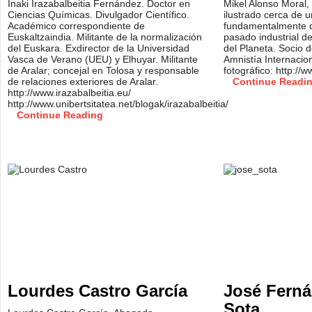
Inaki Irazabalbeitia Fernández. Doctor en
Mikel Alonso Moral, 
Ciencias Químicas. Divulgador Científico.
ilustrado cerca de u
Académico correspondiente de
fundamentalmente d
Euskaltzaindia. Militante de la normalización
pasado industrial de
del Euskara. Exdirector de la Universidad
del Planeta. Socio
Vasca de Verano (UEU) y Elhuyar. Militante
Amnistía Internacion
de Aralar; concejal en Tolosa y responsable
fotográfico: http:/
de relaciones exteriores de Aralar.
Continue Readi
http://www.irazabalbeitia.eu/
http://www.unibertsitatea.net/blogak/irazabalbeitia/
Continue Reading
Lourdes Castro García
José Ferná
Sota