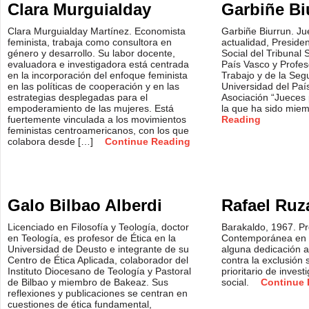
Clara Murguialday
Garbiñe Bi
Clara Murguialday Martínez. Economista
Garbiñe Biurrun. Ju
feminista, trabaja como consultora en
actualidad, Presiden
género y desarrollo. Su labor docente,
Social del Tribunal 
evaluadora e investigadora está centrada
País Vasco y Profe
en la incorporación del enfoque feminista
Trabajo y de la Segu
en las políticas de cooperación y en las
Universidad del Paí
estrategias desplegadas para el
Asociación “Jueces 
empoderamiento de las mujeres. Está
la que ha sido mie
fuertemente vinculada a los movimientos
Reading
feministas centroamericanos, con los que
colabora desde […]
Continue Reading
Galo Bilbao Alberdi
Rafael Ruz
Licenciado en Filosofía y Teología, doctor
Barakaldo, 1967. Pr
en Teología, es profesor de Ética en la
Contemporánea en 
Universidad de Deusto e integrante de su
alguna dedicación al
Centro de Ética Aplicada, colaborador del
contra la exclusión
Instituto Diocesano de Teología y Pastoral
prioritario de invest
de Bilbao y miembro de Bakeaz. Sus
social.
Continue 
reflexiones y publicaciones se centran en
cuestiones de ética fundamental,