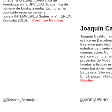
Oñederra Olaizola. Catedrática de
Fonología en la UPV/EHU. Académica de
número de Euskaltzaindia. Escritora, ha
publicado recientemente la
novela INTEMPERIES (babes bila), (EREIN,
Donostia 2013).
Continue Reading
Joaquín Ca
Joaquín Castillo. Il
gráfico en Barcelon
freelance para disti
estudios de diseño 
comunicación. Como 
gráfico y como anim
proyectos de Motion
facetas artísticas es
como bajista en var
Barcelona. Sitio web
Email: joaquinink
Reading