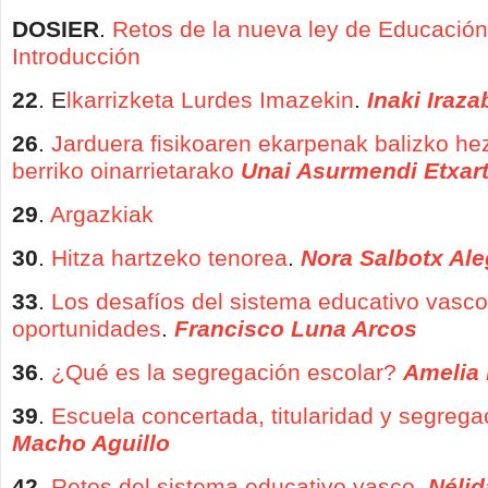
DOSIER
.
Retos de la nueva ley de Educación
Introducción
22
. E
lkarrizketa Lurdes Imazekin
.
Inaki Iraza
26
.
Jarduera fisikoaren ekarpenak balizko he
berriko oinarrietarako
Unai Asurmendi Etxar
29
.
Argazkiak
30
.
Hitza hartzeko tenorea
.
Nora Salbotx Ale
33
.
Los desafíos del sistema educativo vasco:
oportunidades
.
Francisco Luna Arcos
36
.
¿Qué es la segregación escolar?
Amelia 
39
.
Escuela concertada, titularidad y segrega
Macho Aguillo
42
.
Retos del sistema educativo vasco
.
Nélid