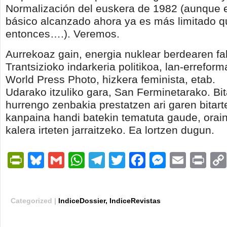
Normalización del euskera de 1982 (aunque 
básico alcanzado ahora ya es más limitado q
entonces….). Veremos.
Aurrekoaz gain, energia nuklear berdearen fal
Trantsizioko indarkeria politikoa, lan-erreform
World Press Photo, hizkera feminista, etab.
Udarako itzuliko gara, San Ferminetarako. Bit
hurrengo zenbakia prestatzen ari garen bitart
kanpaina handi batekin tematuta gaude, orain
kalera irteten jarraitzeko. Ea lortzen dugun.
PrintFriendly
Bluesky
Gmail
WhatsApp
Telegram
Twitter
Facebook
Messen
Email
Pri
Categorized |
IndiceDossier
,
IndiceRevistas