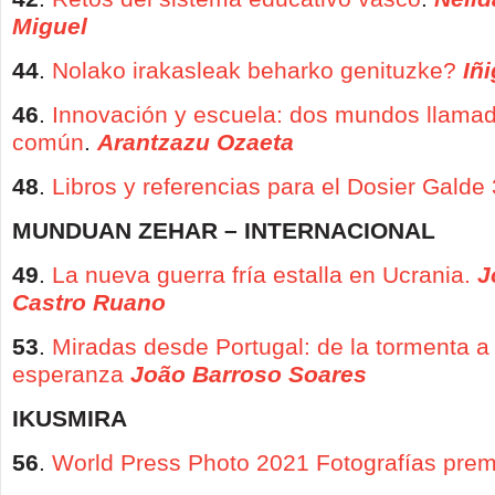
Miguel
44
.
Nolako irakasleak beharko genituzke?
Iñ
46
.
Innovación y escuela: dos mundos llamad
común
.
Arantzazu Ozaeta
48
.
Libros y referencias para el Dosier Galde
MUNDUAN ZEHAR – INTERNACIONAL
49
.
La nueva guerra fría estalla en Ucrania.
J
Castro Ruano
53
.
Miradas desde Portugal: de la tormenta a
esperanza
João Barroso Soares
IKUSMIRA
56
.
World Press Photo 2021 Fotografías pre