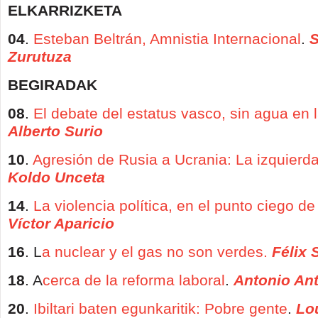
ELKARRIZKETA
04
.
Esteban Beltrán, Amnistia Internacional
.
S
Zurutuza
BEGIRADAK
08
.
El debate del estatus vasco, sin agua en l
Alberto Surio
10
.
Agresión de Rusia a Ucrania: La izquierda
Koldo Unceta
14
.
La violencia política, en el punto ciego de
Víctor Aparicio
16
. L
a nuclear y el gas no son verdes.
Félix 
18
. A
cerca de la reforma laboral
.
Antonio An
20
.
Ibiltari baten egunkaritik: Pobre gente
.
Lo