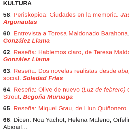
KULTURA
58
.
Periskopioa: Ciudades en la memoria.
Ja
Argonautas
60
.
Entrevista a Teresa Maldonado Barahona
González Llama
62
.
Reseña: Hablemos claro, de Teresa Mal
González Llama
63
.
Reseña: Dos novelas realistas desde abaj
social
.
Soledad Frías
64
.
Reseña: Olive de nuevo (
Luz de febrero)
d
Strout
.
Begoña Muruaga
65
.
Reseña: Miquel Grau, de Llun Quiñonero
66
. Dicen: Noa Yachot, Helena Maleno, Orfel
Abigail…