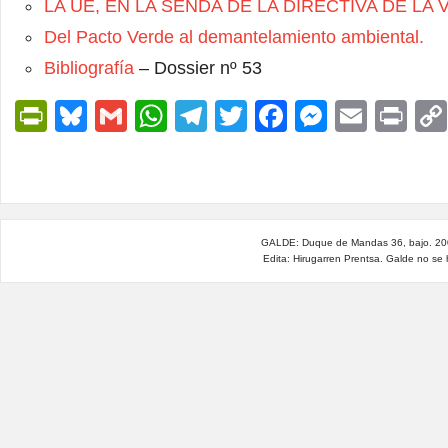
LA UE, EN LA SENDA DE LA DIRECTIVA DE L
Del Pacto Verde al demantelamiento ambiental.
Bibliografía
– Dossier nº 53
PrintFriendly
Bluesky
Gmail
WhatsApp
Telegram
Twitter
Facebook
Messen
Email
Pri
GALDE: Duque de Mandas 36, bajo. 200
Edita: Hirugarren Prentsa. Galde no se