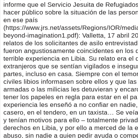
informe que el Servicio Jesuita de Refugiado
hacer público sobre la situación de las perso
en ese país
(https://www.jrs.net/assets/Regions/IOR/media/
beyond-imagination1.pdf): Valletta, 17 abril 2
relatos de los solicitantes de asilo entrevista
fueron angustiosamente coincidentes en los d
terrible experiencia en Libia. Su relato era el
extranjeros que se sentían vigilados e insegu
partes, incluso en casa. Siempre con el temo
civiles libios informasen sobre ellos y que las
armadas o las milicias les detuvieran y encar
tener los papeles en regla para estar en el p
experiencia les enseñó a no confiar en nadie
casero, en el tendero, en un taxista… Se veí
y tenían motivos para ello – totalmente priva
derechos en Libia, y por ello a merced de la e
abuso, sin nadie a quien pedir ayuda o comp