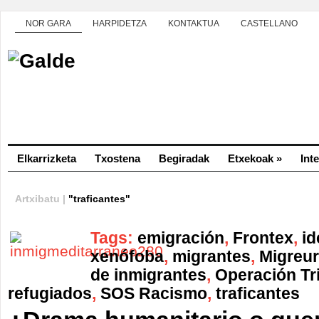
NOR GARA
HARPIDETZA
KONTAKTUA
CASTELLANO
Elkarrizketa
Txostena
Begiradak
Etxekoak
»
Int
Artxibatu |
"traficantes"
Tags:
emigración
,
Frontex
,
id
xenófoba
,
migrantes
,
Migreu
de inmigrantes
,
Operación Tr
refugiados
,
SOS Racismo
,
traficantes