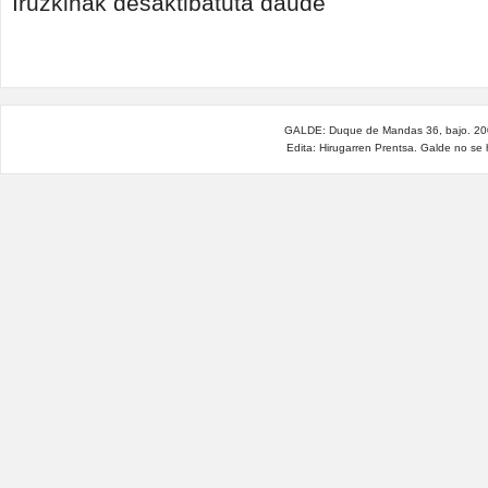
Iruzkinak desaktibatuta daude
humanitario
o
guerra
contra
migrantes
y
refugiados?
GALDE: Duque de Mandas 36, bajo. 200
sarreran
Edita: Hirugarren Prentsa. Galde no se