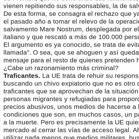
vienen repitiendo sus responsables, la de sal
De esta forma, se consagra el rechazo que y
el pasado año a tomar el relevo de la operac
salvamento Mare Nostrum, desplegada por el
italiano y que rescató a más de 100.000 per
El argumento es ya conocido, se trata de evit
llamada”. O sea, que se ahoguen y así quedar
mensaje para el resto de quienes pretenden h
¿Cabe un razonamiento más criminal?
Traficantes.
La UE trata de rehuir su respons
buscando un chivo expiatorio que no es otro 
traficantes que se aprovechan de la situación
personas migrantes y refugiadas para proporc
precios abusivos, unos medios de hacerse a 
condiciones que son, en muchos casos, un pa
a la muerte. Pero es precisamente la UE qui
mercado al cerrar las vías de acceso legal. 
utilizar nada menos que medios militares, bu