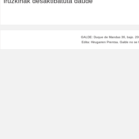
Iruzkinak desaktibatuta daude
humanitario
o
guerra
contra
migrantes
y
refugiados?
GALDE: Duque de Mandas 36, bajo. 200
sarreran
Edita: Hirugarren Prentsa. Galde no se