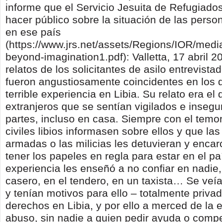
informe que el Servicio Jesuita de Refugiado
hacer público sobre la situación de las perso
en ese país
(https://www.jrs.net/assets/Regions/IOR/media/
beyond-imagination1.pdf): Valletta, 17 abril 2
relatos de los solicitantes de asilo entrevista
fueron angustiosamente coincidentes en los d
terrible experiencia en Libia. Su relato era el
extranjeros que se sentían vigilados e insegu
partes, incluso en casa. Siempre con el temo
civiles libios informasen sobre ellos y que las
armadas o las milicias les detuvieran y encar
tener los papeles en regla para estar en el p
experiencia les enseñó a no confiar en nadie
casero, en el tendero, en un taxista… Se veí
y tenían motivos para ello – totalmente priva
derechos en Libia, y por ello a merced de la e
abuso, sin nadie a quien pedir ayuda o comp