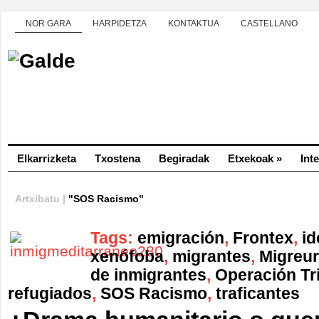
NOR GARA
HARPIDETZA
KONTAKTUA
CASTELLANO
Elkarrizketa
Txostena
Begiradak
Etxekoak
»
Int
Artxibatu |
"SOS Racismo"
Tags:
emigración
,
Frontex
,
id
xenófoba
,
migrantes
,
Migreu
de inmigrantes
,
Operación Tr
refugiados
,
SOS Racismo
,
traficantes