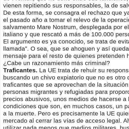
vienen repitiendo sus responsables, la de sal
De esta forma, se consagra el rechazo que y
el pasado año a tomar el relevo de la operac
salvamento Mare Nostrum, desplegada por el
italiano y que rescató a más de 100.000 per
El argumento es ya conocido, se trata de evit
llamada”. O sea, que se ahoguen y así quedar
mensaje para el resto de quienes pretenden h
¿Cabe un razonamiento más criminal?
Traficantes.
La UE trata de rehuir su respons
buscando un chivo expiatorio que no es otro 
traficantes que se aprovechan de la situación
personas migrantes y refugiadas para proporc
precios abusivos, unos medios de hacerse a 
condiciones que son, en muchos casos, un pa
a la muerte. Pero es precisamente la UE qui
mercado al cerrar las vías de acceso legal. 
utilizar nada menos que medios militares, bu