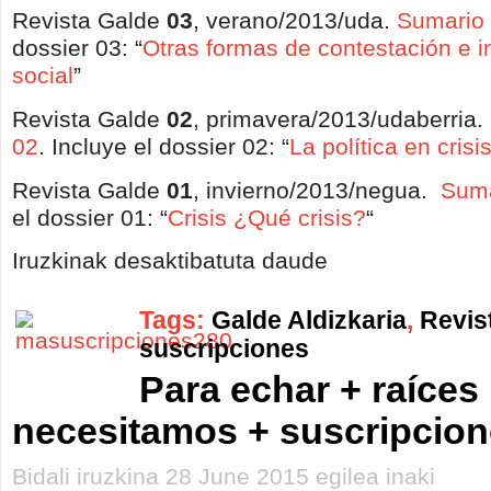
Revista Galde
03
, verano/2013/uda.
Sumario
dossier 03: “
Otras formas de contestación e i
social
”
Revista Galde
02
, primavera/2013/udaberria.
02
. Incluye el dossier 02: “
La política en crisi
Revista Galde
01
, invierno/2013/negua.
Suma
el dossier 01: “
Crisis ¿Qué crisis?
“
GALDE
Iruzkinak desaktibatuta daude
lista
de
revistas
Tags:
Galde Aldizkaria
,
Revis
publicadas
sarreran
suscripciones
Para echar + raíces
necesitamos + suscripcio
Bidali iruzkina 28 June 2015 egilea inaki