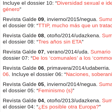
Incluye el dossier 10: “
Diversidad sexual e id
género
”
Revista Galde
09
, invierno/2015/negua.
Suma
el dossier 09: “
TTIP, mucho más que un trata
Revista Galde
08
, otoño/2014/udazkena.
Sum
el dossier 08: “
Tres años sin ETA
”
Revista Galde
07
, verano/2014/uda.
Sumario
dossier 07: “
De los ‘comunales’ a los ‘commo
Revista Galde
06
, primavera/2014/udaberria.
06
. Incluye el dossier 06: “
Naciones, soberan
Revista Galde
05
, invierno/2014/negua.
Suma
el dossier 05: “
Feminismo (s)
”
Revista Galde
04
, otoño/2013/udazkena.
Sum
el dossier 04: “
¿Es posible otra Europa?
”