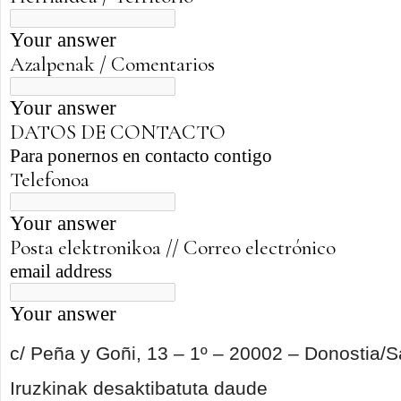
c/ Peña y Goñi, 13 – 1º – 20002 – Donostia/
Para
Iruzkinak desaktibatuta daude
echar