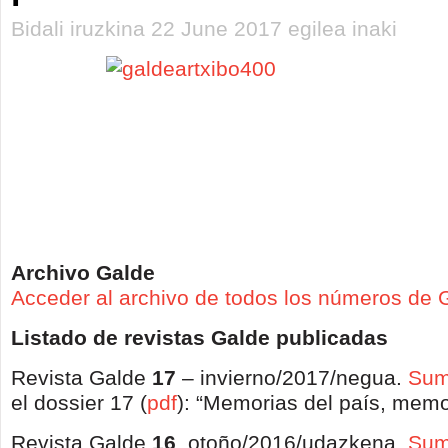
Bidali iruzkina 22 June 2017 egilea inaki
Archivo Galde
Acceder al archivo de todos los números de 
Listado de revistas Galde publicadas
Revista
Galde
17
– invierno/2017/negua
.
Sum
el dossier 17 (
pdf
): “
Memorias del país, memor
Revista Galde
16
, otoño/2016/udazkena.
Sum