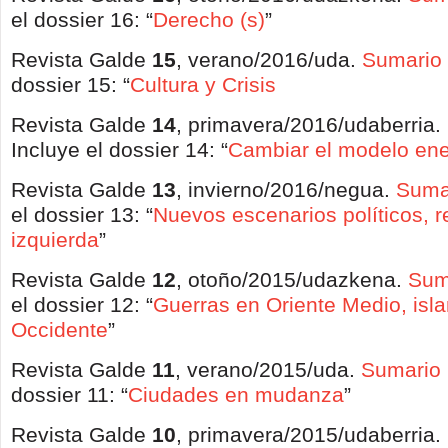
el dossier 16: “
Derecho (s)
”
Revista Galde
15
, verano/2016/uda.
Sumario
dossier 15: “
Cultura y Crisis
Revista Galde
14
, primavera/2016/udaberria.
Incluye el dossier 14: “
Cambiar el modelo ene
Revista Galde
13
, invierno/2016/negua.
Suma
el dossier 13: “
Nuevos escenarios políticos, r
izquierda
”
Revista Galde
12
, otoño/2015/udazkena.
Sum
el dossier 12: “
Guerras en Oriente Medio, isl
Occidente
”
Revista Galde
11
, verano/2015/uda.
Sumario 
dossier 11: “
Ciudades en mudanza
”
Revista Galde
10
, primavera/2015/udaberria.