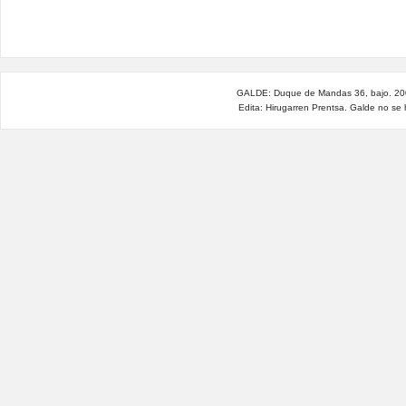
+
raíces
necesitamos
+
suscripciones
sarreran
GALDE: Duque de Mandas 36, bajo. 200
Edita: Hirugarren Prentsa. Galde no se