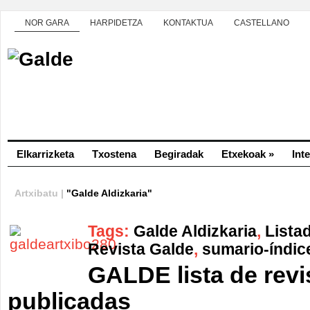
NOR GARA
HARPIDETZA
KONTAKTUA
CASTELLANO
Elkarrizketa
Txostena
Begiradak
Etxekoak
»
Int
Artxibatu |
"Galde Aldizkaria"
Tags:
Galde Aldizkaria
,
Lista
Revista Galde
,
sumario-índic
GALDE lista de revi
publicadas