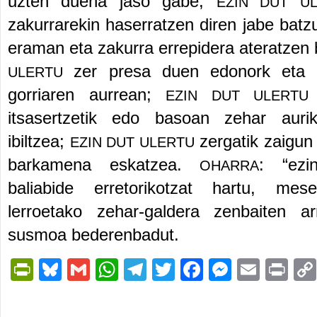
uzten duena jaso gabe;
EZIN DUT U
zakurrarekin haserratzen diren jabe batz
eraman eta zakurra errepidera ateratzen
zer presa duen edonork eta 
ULERTU
gorriaren aurrean;
EZIN DUT ULERT
itsasertzetik edo basoan zehar auriku
ibiltzea;
zergatik zaigun 
EZIN DUT ULERTU
barkamena eskatzea.
:
“
ezi
OHARRA
baliabide erretorikotzat hartu, mes
lerroetako zehar-galdera zenbaiten ar
susmoa bederenbadut.
PrintFriendly
Bluesky
Gmail
WhatsApp
Telegram
Twitter
Facebook
Messen
Email
Pri