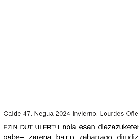
Galde 47. Negua 2024 Invierno. Lourdes Oñe
nola esan diezazuket
EZIN DUT ULERTU
gabe
–
zarena baino zaharrago dirudi