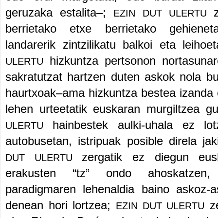
geruzaka estalita
–
;
EZIN DUT ULERTU
berrietako etxe berrietako gehiene
landarerik zintzilikatu balkoi eta leihoe
hizkuntza pertsonon nortasunar
ULERTU
sakratutzat hartzen duten askok nola bu
haurtxoak
–
ama hizkuntza bestea izanda 
lehen urteetatik euskaran murgiltzea g
hainbestek aulki-uhala ez lo
ULERTU
autobusetan, istripuak posible direla ja
zergatik ez diegun eusk
DUT ULERTU
erakusten
“
tz
”
ondo ahoskatzen, n
paradigmaren lehenaldia baino askoz-a
denean hori lortzea;
ze
EZIN DUT ULERTU