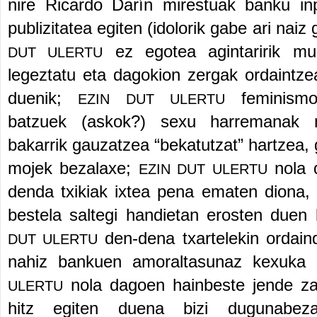
nire Ricardo Dar
í
n mirestuak banku in
publizitatea egiten (idolorik gabe ari naiz 
ez egotea agintaririk m
DUT ULERTU
legeztatu eta dagokion zergak ordaintze
duenik;
feminism
EZIN DUT ULERTU
batzuek (askok?) sexu harremanak m
bakarrik gauzatzea
“
bekatutzat
”
hartzea,
mojek bezalaxe;
nola 
EZIN DUT ULERTU
denda txikiak ixtea pena ematen diona, 
bestela saltegi handietan erosten duen 
den-dena txartelekin ordaind
DUT ULERTU
nahiz bankuen amoraltasunaz kexuka i
nola dagoen hainbeste jende za
ULERTU
hitz egiten duena bizi dugunabezai