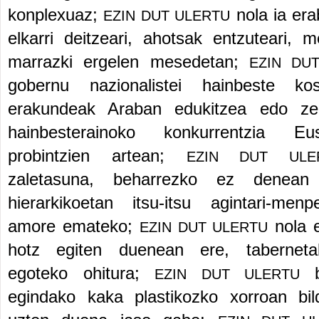
konplexuaz;
nola ia era
EZIN DUT ULERTU
elkarri deitzeari, ahotsak entzuteari, 
marrazki ergelen mesedetan;
EZIN DU
gobernu nazionalistei hainbeste ko
erakundeak Araban edukitzea edo ze
hainbesterainoko konkurrentzia Eu
probintzien artean;
EZIN DUT ULE
zaletasuna, beharrezko ez denean 
hierarkikoetan itsu-itsu agintari-men
amore emateko;
nola e
EZIN DUT ULERTU
hotz egiten duenean ere, taberneta
egoteko ohitura;
EZIN DUT ULERTU
egindako kaka plastikozko xorroan bil