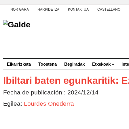
NOR GARA
HARPIDETZA
KONTAKTUA
CASTELLANO
Elkarrizketa
Txostena
Begiradak
Etxekoak
»
Int
Ibiltari baten egunkaritik: E
Fecha de publicación:: 2024/12/14
Egilea:
Lourdes Oñederra