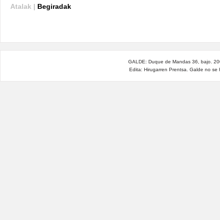
Atalak |
Begiradak
GALDE: Duque de Mandas 36, bajo. 200
Edita: Hirugarren Prentsa. Galde no se