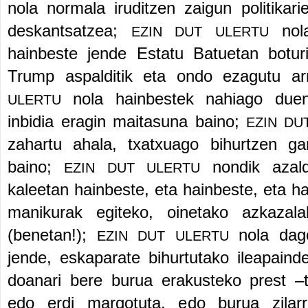
nola normala iruditzen zaigun politikar
deskantsatzea;
nol
EZIN DUT ULERTU
hainbeste jende Estatu Batuetan botu
Trump aspalditik eta ondo ezagutu a
nola hainbestek nahiago due
ULERTU
inbidia eragin maitasuna baino;
EZIN DU
zahartu ahala, txatxuago bihurtzen ga
baino;
nondik azal
EZIN DUT ULERTU
kaleetan hainbeste, eta hainbeste, eta ha
manikurak egiteko, oinetako azkazal
(benetan!);
nola dag
EZIN DUT ULERTU
jende, eskaparate bihurtutako ileapainde
doanari bere burua erakusteko prest
–
edo erdi margotuta, edo burua zilar