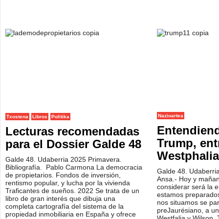
Nazioartea
Txostena
Libros
Politika
Entendiend
Lecturas recomendadas
Trump, ent
para el Dossier Galde 48
Westphalia
Galde 48. Udaberria 2025 Primavera.
Bibliografía. Pablo Carmona La democracia
Galde 48. Udaberri
de propietarios. Fondos de inversión,
Ansa.- Hoy y mañan
rentismo popular, y lucha por la vivienda
considerar será la 
Traficantes de sueños. 2022 Se trata de un
estamos preparados.
libro de gran interés que dibuja una
nos situamos se p
completa cartografía del sistema de la
preJaurésiano, a un
propiedad inmobiliaria en España y ofrece
Westfalia y Wilson.