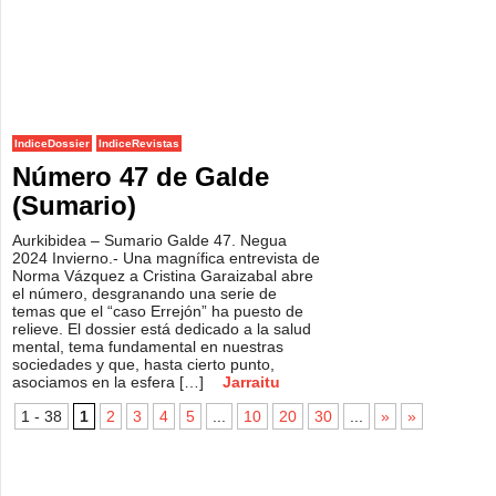
IndiceDossier
IndiceRevistas
Número 47 de Galde
(Sumario)
Aurkibidea – Sumario Galde 47. Negua
2024 Invierno.- Una magnífica entrevista de
Norma Vázquez a Cristina Garaizabal abre
el número, desgranando una serie de
temas que el “caso Errejón” ha puesto de
relieve. El dossier está dedicado a la salud
mental, tema fundamental en nuestras
sociedades y que, hasta cierto punto,
asociamos en la esfera […]
Jarraitu
1 - 38
1
2
3
4
5
...
10
20
30
...
»
»