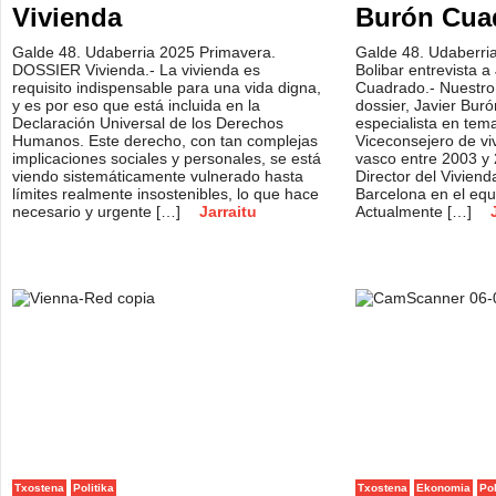
Vivienda
Burón Cua
Galde 48. Udaberria 2025 Primavera.
Galde 48. Udaberria
DOSSIER Vivienda.- La vivienda es
Bolibar entrevista a
requisito indispensable para una vida digna,
Cuadrado.- Nuestro 
y es por eso que está incluida en la
dossier, Javier Bur
Declaración Universal de los Derechos
especialista en tem
Humanos. Este derecho, con tan complejas
Viceconsejero de vi
implicaciones sociales y personales, se está
vasco entre 2003 y 
viendo sistemáticamente vulnerado hasta
Director del Vivien
límites realmente insostenibles, lo que hace
Barcelona en el equ
necesario y urgente […]
Jarraitu
Actualmente […]
Txostena
Politika
Txostena
Ekonomia
Pol