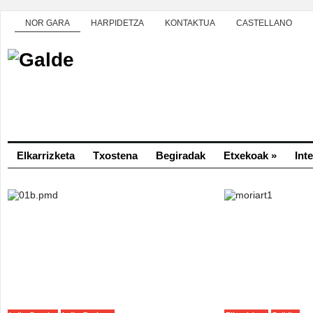
NOR GARA
HARPIDETZA
KONTAKTUA
CASTELLANO
Elkarrizketa
Txostena
Begiradak
Etxekoak
»
Int