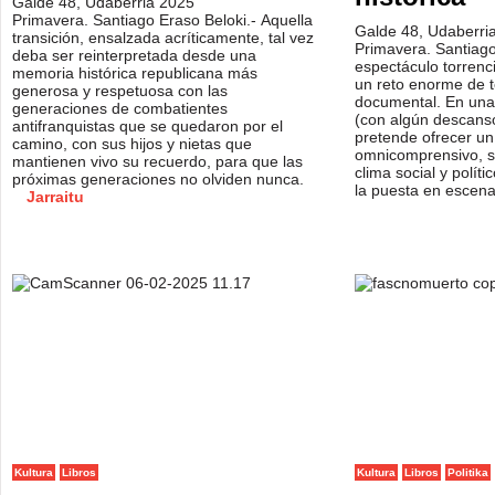
Galde 48, Udaberria 2025
Primavera. Santiago Eraso Beloki.- Aquella
Galde 48, Udaberri
transición, ensalzada acríticamente, tal vez
Primavera. Santiag
deba ser reinterpretada desde una
espectáculo torrenc
memoria histórica republicana más
un reto enorme de te
generosa y respetuosa con las
documental. En una
generaciones de combatientes
(con algún descanso
antifranquistas que se quedaron por el
pretende ofrecer un 
camino, con sus hijos y nietas que
omnicomprensivo, so
mantienen vivo su recuerdo, para que las
clima social y políti
próximas generaciones no olviden nunca.
la puesta en escen
Jarraitu
Kultura
Libros
Kultura
Libros
Politika