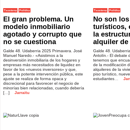
Txostena
Politika
Txostena
Politika
El gran problema. Un
No son los
modelo inmobiliario
turísticos,
agotado y corrupto que
la estructu
no se cuestiona
alquiler de
Galde 48. Udaberria 2025 Primavera. José
Galde 48. Udaberri
Manuel Naredo.- «Asistimos a la
Antolín.- El debate d
desinversión inmobiliaria de los hogares y
tenemos que encuad
empresas más necesitados de liquidez en
de la modificación d
favor de los «nuevos inversores» y que,
alquileres de la vi
pese a la potente intervención pública, este
piso turístico, nue
ajuste se realiza de forma opaca y
estudiantes…
Jar
discrecional para favorecer el negocio de
minorías bien relacionadas, cuando debería
[…]
Jarraitu