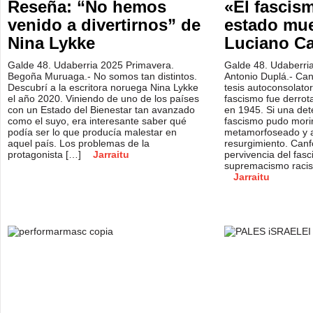
Reseña: “No hemos
«El fascis
venido a divertirnos” de
estado mue
Nina Lykke
Luciano Ca
Galde 48. Udaberria 2025 Primavera.
Galde 48. Udaberri
Begoña Muruaga.- No somos tan distintos.
Antonio Duplá.- Can
Descubrí a la escritora noruega Nina Lykke
tesis autoconsolator
el año 2020. Viniendo de uno de los países
fascismo fue derrot
con un Estado del Bienestar tan avanzado
en 1945. Si una det
como el suyo, era interesante saber qué
fascismo pudo morir
podía ser lo que producía malestar en
metamorfoseado y a
aquel país. Los problemas de la
resurgimiento. Canf
protagonista […]
Jarraitu
pervivencia del fas
supremacismo racis
Jarraitu