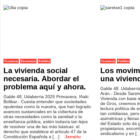
Txostena
Ekonomia
Politika
Txostena
Politika
La vivienda social
Los movim
necesaria. Abordar el
una vivien
problema aquí y ahora.
Galde 48. Udaberri
Arán.- Desde Saretx
Galde 48, Udaberria 2025 Primavera. Iñaki
Vivienda con base e
Bolibar.- Cuesta entender que sociedades
de Gros, creemos i
opulentas como la nuestra, que han logrado
lectura política de e
avances sustanciales en la cobertura de
tan cotidianas, per
otras necesidades como la sanidad o la
asimétricas y llenas 
enseñanza pública, estén todavía tan lejos
del Estado solo da g
de resolver una de las más básicas: el
propietarios, encon
derecho que establece el artículo 47 de la
sindicalismo y en [
Constitución Española a […]
Jarraitu