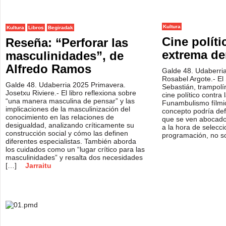
Kultura
Kultura
Libros
Begiradak
Cine políti
Reseña: “Perforar las
extrema de
masculinidades”, de
Alfredo Ramos
Galde 48. Udaberri
Rosabel Argote.- E
Galde 48. Udaberria 2025 Primavera.
Sebastián, trampolí
Josetxu Riviere.- El libro reflexiona sobre
cine político contra
“una manera masculina de pensar” y las
Funambulismo fílmic
implicaciones de la masculinización del
concepto podría defi
conocimiento en las relaciones de
que se ven abocados
desigualdad, analizando críticamente su
a la hora de selecci
construcción social y cómo las definen
programación, no s
diferentes especialistas. También aborda
los cuidados como un “lugar crítico para las
masculinidades” y resalta dos necesidades
[…]
Jarraitu