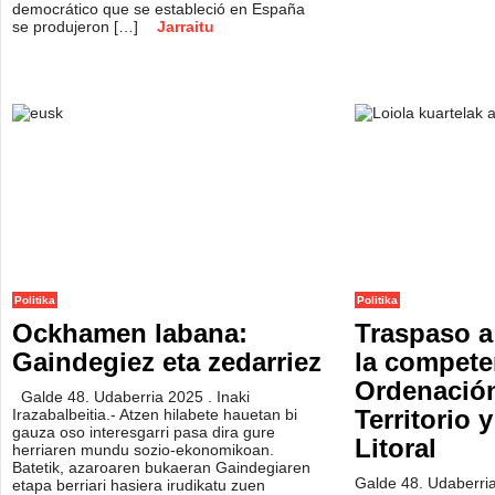
democrático que se estableció en España
se produjeron […]
Jarraitu
Politika
Politika
Ockhamen labana:
Traspaso a
Gaindegiez eta zedarriez
la compete
Ordenación
Galde 48. Udaberria 2025 . Inaki
Territorio 
Irazabalbeitia.- Atzen hilabete hauetan bi
gauza oso interesgarri pasa dira gure
Litoral
herriaren mundu sozio-ekonomikoan.
Batetik, azaroaren bukaeran Gaindegiaren
Galde 48. Udaberri
etapa berriari hasiera irudikatu zuen