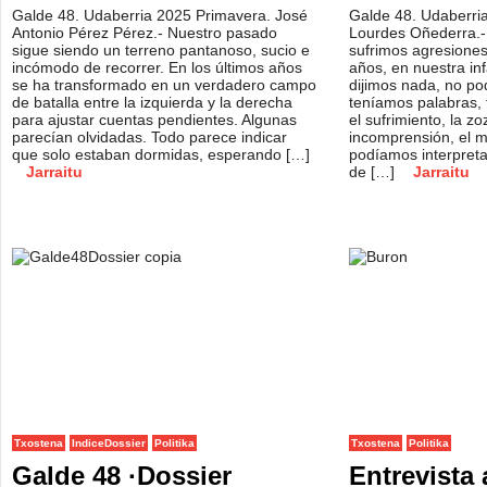
Galde 48. Udaberria 2025 Primavera. José
Galde 48. Udaberri
Antonio Pérez Pérez.- Nuestro pasado
Lourdes Oñederra.-
sigue siendo un terreno pantanoso, sucio e
sufrimos agresione
incómodo de recorrer. En los últimos años
años, en nuestra in
se ha transformado en un verdadero campo
dijimos nada, no po
de batalla entre la izquierda y la derecha
teníamos palabras, 
para ajustar cuentas pendientes. Algunas
el sufrimiento, la zo
parecían olvidadas. Todo parece indicar
incomprensión, el m
que solo estaban dormidas, esperando […]
podíamos interpret
Jarraitu
de […]
Jarraitu
Txostena
IndiceDossier
Politika
Txostena
Politika
Galde 48 ·Dossier
Entrevista 