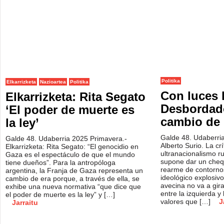
Politika
Elkarrizketa
Nazioartea
Politika
Con luces 
Elkarrizketa: Rita Segato
Desbordado
‘El poder de muerte es
cambio de
la ley’
Galde 48. Udaberri
Galde 48. Udaberria 2025 Primavera.-
Alberto Surio. La crít
Elkarrizketa: Rita Segato: “El genocidio en
ultranacionalismo r
Gaza es el espectáculo de que el mundo
supone dar un cheq
tiene dueños”. Para la antropóloga
rearme de contornos
argentina, la Franja de Gaza representa un
ideológico explosiv
cambio de era porque, a través de ella, se
avecina no va a gira
exhibe una nueva normativa “que dice que
entre la izquierda y
el poder de muerte es la ley” y […]
valores que […]
J
Jarraitu