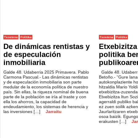
Txostena
Politika
Txostena
Politika
De dinámicas rentistas y
Etxebizitz
de especulación
politika be
inmobiliaria
publikoare
Galde 48. Udaberria 2025 Primavera. Pablo
Galde 48. Udaberri
Carmona Pascual.- Las dinámicas rentistas
Betoño.- “Gure lana
y de especulación inmobiliaria son parte
autokonplaziente ho
medular de la economía política de nuestro
hitzaldia Mario Yoldi
país. Sin ellas, la riqueza nominal de buena
etxebizitza-zuzenda
parte de la población se iría al traste y con
Etxebizitza Itun Soz
ella los ahorros, la capacidad de
agerraldi publiko ba
endeudamiento, los sistemas de herencia y
ez zuen soilik azken
las inversiones […]
Jarraitu
Jaurlaritzaren etxebi
osoa baizik. Egungo
erakusten […]
Jar