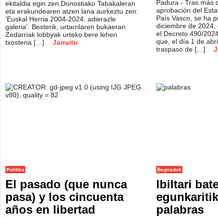
Padura.- Tras más 
ekitaldia egin zen Donostiako Tabakaleran
aprobación del Esta
eta erakundearen atzen lana aurkeztu zen:
País Vasco, se ha p
‘Euskal Herria 2004-2024: adierazle
diciembre de 2024, 
galeria’. Besterik, urtarrilaren bukaeran
el Decreto 490/2024
Zedarriak lobbyak urteko bere lehen
que, el día 1 de abr
txostena […]
Jarraitu
traspaso de […]
J
Politika
Begiradak
El pasado (que nunca
Ibiltari bat
pasa) y los cincuenta
egunkariti
años en libertad
palabras