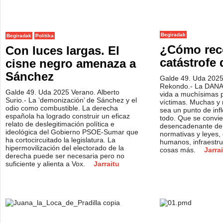
Begiradak
Begiradak
Politika
¿Cómo reco
Con luces largas. El
catástrofe
cisne negro amenaza a
Sánchez
Galde 49. Uda 2025
Rekondo.- La DANA 
Galde 49. Uda 2025 Verano. Alberto
vida a muchísimas 
Surio.- La ‘demonización’ de Sánchez y el
víctimas. Muchas 
odio como combustible. La derecha
sea un punto de inf
española ha logrado construir un eficaz
todo. Que se convie
relato de deslegitimación política e
desencadenante de 
ideológica del Gobierno PSOE-Sumar que
normativas y leyes
ha cortocircuitado la legislatura. La
humanos, infraestru
hipermovilización del electorado de la
cosas más.
Jarra
derecha puede ser necesaria pero no
suficiente y alienta a Vox.
Jarraitu