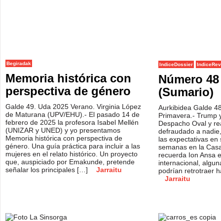
Begiradak
IndiceDossier
IndiceRev
Memoria histórica con
Número 48
perspectiva de género
(Sumario)
Galde 49. Uda 2025 Verano. Virginia López
Aurkibidea Galde 4
de Maturana (UPV/EHU).- El pasado 14 de
Primavera.- Trump y
febrero de 2025 la profesora Isabel Mellén
Despacho Oval y re
(UNIZAR y UNED) y yo presentamos
defraudado a nadie,
Memoria histórica con perspectiva de
las expectativas en
género. Una guía práctica para incluir a las
semanas en la Cas
mujeres en el relato histórico. Un proyecto
recuerda Ion Ansa e
que, auspiciado por Emakunde, pretende
internacional, algu
señalar los principales […]
Jarraitu
podrían retrotraer h
Jarraitu