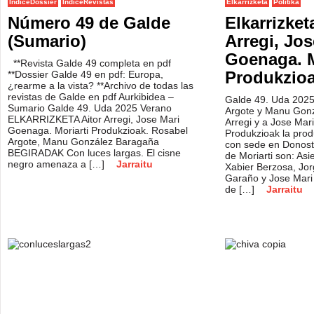
IndiceDossier
IndiceRevistas
Elkarrizketa
Politika
Número 49 de Galde
Elkarrizket
(Sumario)
Arregi, Jos
Goenaga. M
**Revista Galde 49 completa en pdf
Produkzio
**Dossier Galde 49 en pdf: Europa,
¿rearme a la vista? **Archivo de todas las
revistas de Galde en pdf Aurkibidea –
Galde 49. Uda 2025
Sumario Galde 49. Uda 2025 Verano
Argote y Manu Gonza
ELKARRIZKETA Aitor Arregi, Jose Mari
Arregi y a Jose Mar
Goenaga. Moriarti Produkzioak. Rosabel
Produkzioak la prod
Argote, Manu González Baragaña
con sede en Donosti
BEGIRADAK Con luces largas. El cisne
de Moriarti son: Asie
negro amenaza a […]
Jarraitu
Xabier Berzosa, Jor
Garaño y Jose Mari
de […]
Jarraitu