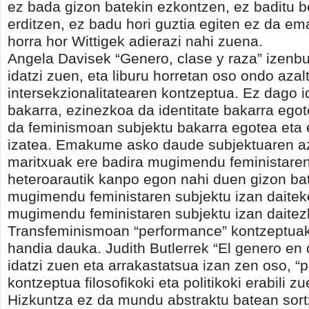
ez bada gizon batekin ezkontzen, ez baditu 
erditzen, ez badu hori guztia egiten ez da e
horra hor Wittigek adierazi nahi zuena.
Angela Davisek “Genero, clase y raza” izenbu
idatzi zuen, eta liburu horretan oso ondo azal
intersekzionalitatearen kontzeptua. Ez dago i
bakarra, ezinezkoa da identitate bakarra ego
da feminismoan subjektu bakarra egotea et
izatea. Emakume asko daude subjektuaren az
maritxuak ere badira mugimendu feministaren
heteroarautik kanpo egon nahi duen gizon ba
mugimendu feministaren subjektu izan daitek
mugimendu feministaren subjektu izan daitez
Transfeminismoan “performance” kontzeptuak
handia dauka. Judith Butlerrek “El genero en 
idatzi zuen eta arrakastatsua izan zen oso, “
kontzeptua filosofikoki eta politikoki erabili zu
Hizkuntza ez da mundu abstraktu batean sort