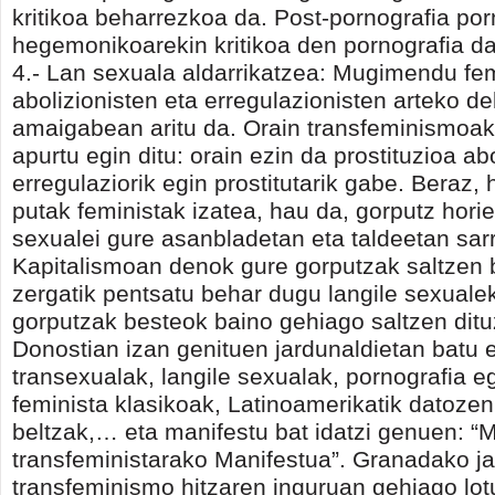
kritikoa beharrezkoa da. Post-pornografia por
hegemonikoarekin kritikoa den pornografia da
4.- Lan sexuala aldarrikatzea: Mugimendu fem
abolizionisten eta erregulazionisten arteko d
amaigabean aritu da. Orain transfeminismoak
apurtu egin ditu: orain ezin da prostituzioa ab
erregulaziorik egin prostitutarik gabe. Beraz,
putak feministak izatea, hau da, gorputz horiei
sexualei gure asanbladetan eta taldeetan sar
Kapitalismoan denok gure gorputzak saltzen 
zergatik pentsatu behar dugu langile sexuale
gorputzak besteok baino gehiago saltzen ditu
Donostian izan genituen jardunaldietan batu e
transexualak, langile sexualak, pornografia e
feminista klasikoak, Latinoamerikatik datozen
beltzak,… eta manifestu bat idatzi genuen: “
transfeministarako Manifestua”. Granadako ja
transfeminismo hitzaren inguruan gehiago lot