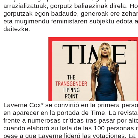
arrazializatuak, gorputz baliaezinak direla. H
gorputzak egon badaude, generoak ere zeha
eta mugimendu feministaren subjektu edota al
daitezke.
Laverne Cox* se convirtió en la primera pers
en aparecer en la portada de Time. La revist
frente a numerosas críticas tras pasar por alto
cuando elaboró su lista de las 100 personas 
pese a que Laverne lideró las votaciones. La