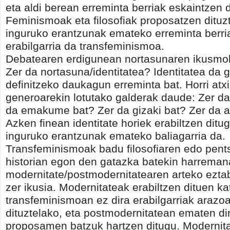
eta aldi berean erreminta berriak eskaintzen d
Feminismoak eta filosofiak proposatzen ditu
inguruko erantzunak emateko erreminta berri
erabilgarria da transfeminismoa.
Debatearen erdigunean nortasunaren ikusmol
Zer da nortasuna/identitatea? Identitatea da 
definitzeko daukagun erreminta bat. Horri atx
generoarekin lotutako galderak daude: Zer da
da emakume bat? Zer da gizaki bat? Zer da a
Azken finean identitate horiek erabiltzen ditu
inguruko erantzunak emateko baliagarria da.
Transfeminismoak badu filosofiaren edo pe
historian egon den gatazka batekin harreman
modernitate/postmodernitatearen arteko ezta
zer ikusia. Modernitateak erabiltzen dituen k
transfeminismoan ez dira erabilgarriak arazo
dituztelako, eta postmodernitatean ematen di
proposamen batzuk hartzen ditugu. Modernit