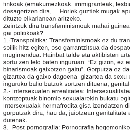
finkoak (emakumezkoak, immigranteak, lesb
desagertzen dira,… Horiek guztiek mugak apu
dituzte elkarlanean aritzeko.
Zeintzuk dira transfeminismoak mahai gainean
gai politikoak?
1.-Transpolitika: Transfeminismoak ez du tra
soilik hitz egiten, oso garrantzitsua da despa
mugimendua. Hainbat talde eta aktibisten art
sortu zen lelo baten inguruan: “Ez gizon, ez
binarismoak gaixotzen gaitu”. Gorputza ez da
gizartea da gaixo dagoena, gizartea da sexu
inguruko balio batzuk sortzen dituena, genitale
2.- Intersexualen errealitatea: Intersexualitat
kontzeptuak binomio sexualarekin bukatu egi
Intersexualak hermafrodita gisa izendatzen d
gorputzak dira, hau da, jaiotzean genitalitate 
dutenak.
3.- Post-pornografia: Pornografia hegemoniko