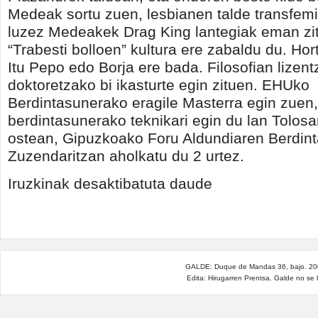
Medeak sortu zuen, lesbianen talde transfemi
luzez Medeakek Drag King lantegiak eman zit
“Trabesti bolloen” kultura ere zabaldu du. Hor
Itu Pepo edo Borja ere bada. Filosofian lizent
doktoretzako bi ikasturte egin zituen. EHUko
Berdintasunerako eragile Masterra egin zuen,
berdintasunerako teknikari egin du lan Tolosa
ostean, Gipuzkoako Foru Aldundiaren Berdin
Zuzendaritzan aholkatu du 2 urtez.
Zertan
Iruzkinak desaktibatuta daude
datza
transfeminismo
izeneko
hori?
sarreran
GALDE: Duque de Mandas 36, bajo. 200
Edita: Hirugarren Prentsa. Galde no se