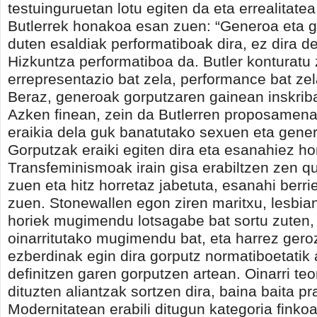
testuinguruetan lotu egiten da eta errealitatea
Butlerrek honakoa esan zuen: “Generoa eta 
duten esaldiak performatiboak dira, ez dira de
Hizkuntza performatiboa da. Butler konturatu 
errepresentazio bat zela, performance bat zela
Beraz, generoak gorputzaren gainean inskriba
Azken finean, zein da Butlerren proposamen
eraikia dela guk banatutako sexuen eta gene
Gorputzak eraiki egiten dira eta esanahiez hor
Transfeminismoak irain gisa erabiltzen zen qu
zuen eta hitz horretaz jabetuta, esanahi berri
zuen. Stonewallen egon ziren maritxu, lesbian
horiek mugimendu lotsagabe bat sortu zuten, 
oinarritutako mugimendu bat, eta harrez geroz
ezberdinak egin dira gorputz normatiboetatik 
definitzen garen gorputzen artean. Oinarri teo
dituzten aliantzak sortzen dira, baina baita pr
Modernitatean erabili ditugun kategoria finko