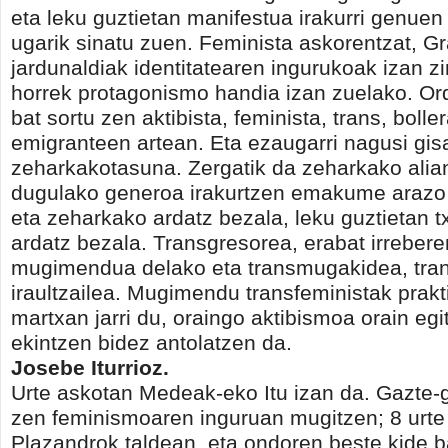
eta leku guztietan manifestua irakurri genuen
ugarik sinatu zuen. Feminista askorentzat, 
jardunaldiak identitatearen ingurukoak izan z
horrek protagonismo handia izan zuelako. Or
bat sortu zen aktibista, feminista, trans, bolle
emigranteen artean. Eta ezaugarri nagusi gis
zeharkakotasuna. Zergatik da zeharkako alia
dugulako generoa irakurtzen emakume arazo 
eta zeharkako ardatz bezala, leku guztietan t
ardatz bezala. Transgresorea, erabat irreber
mugimendua delako eta transmugakidea, tran
iraultzailea. Mugimendu transfeministak prakti
martxan jarri du, oraingo aktibismoa orain egit
ekintzen bidez antolatzen da.
Josebe Iturrioz.
Urte askotan Medeak-eko Itu izan da. Gazte-
zen feminismoaren inguruan mugitzen; 8 urte i
Plazandrok taldean, eta ondoren beste kide b