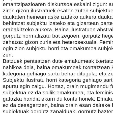
emantzipazioaren diskurtsoa eskaini zigun: a
ziren gizon ilustratuek esaten zuten subjektu
daukaten heinean aske izateko aukera dauka
behintzat subjektu izateko eta gizartean part
erabakitzeko aukera. Baina ilustratuen abstr
gorputz normalizatu bat zegoen, gorputz he
zehatza: gizon zuria eta heterosexuala. Femi
egin zion subjektu horri eta emakumea subjek
zen.
Batzuek pentsatzen dute emakumeak txertat
nahikoa dela, baina emakumeak txertatzean 
kategoria gehiago sartu behar ditugula, eta z
Subjektu ilustratu horri kategoria gehiago sa
apurtu egin zaigu. Hortaz, orain mugimendu f
subjektua ez da soilik emakumea, eta feminis
gatazka handia ekarri du kontu honek. Emak
ez da desagertzen, baina orain esan daiteke
subjektuak gorputz zapalduak, gorputz bazter