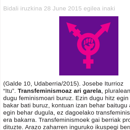
Bidali iruzkina 28 June 2015 egilea inaki
(Galde 10, Udaberria/2015). Josebe Iturrioz
“Itu”.
Transfeminismoaz ari garela
, pluralea
dugu feminismoari buruz. Ezin dugu hitz egin
bakar bati buruz, kontuan izan behar baitugu 
egin behar dugula, ez dagoelako transfemini
era bakarra. Transfeminismoek gai berriak p
dituzte. Arazo zaharren inguruko ikuspegi ber