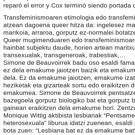
reparó el error y Cox terminó siendo portada d
Transfeminismoaren etimologia edo transfem
atzean dagoena queer hitza da: ingelesez ma
marikoia, arraroa, gorputz ez-normalei botatze
Queer mugimenduaren edo transfeminismoare
hainbat subjektu daude, horien artean maritx
transexualak, transgeneroak, trabestiak,…
Simone de Beauvoirrek badu oso esaldi fam
ez dela emakume jaiotzen baizik eta emakum
dela. Ez da emakume jaiotzen, emakume izate
heziketak eta gizarteak sortu edo eraikitzen d
emakumea. Simone de Beauvoirrek pentsatz
bazegoela gorputz biologiko bat eta gorputz 
gainean eraikitzen dela emakume hori. Zentz
Monique Wittig aktibista lesbianak “Pentsam
heterosexuala” liburua idatzi zuenean, esaldi
bota zuen: “Lesbiana bat ez da emakume bat”