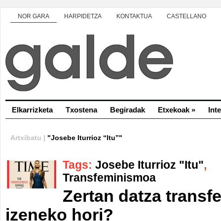
NOR GARA
HARPIDETZA
KONTAKTUA
CASTELLANO
Elkarrizketa
Txostena
Begiradak
Etxekoak
»
Int
Artxibatu |
"Josebe Iturrioz “Itu”"
Tags:
Josebe Iturrioz "Itu"
,
Transfeminismoa
Zertan datza trans
izeneko hori?