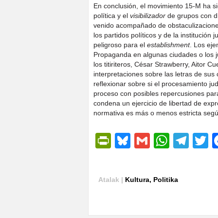
En conclusión, el movimiento 15-M ha si
política y el
visibilizador
de grupos con di
venido acompañado de obstaculizaciones 
los partidos políticos y de la institución
peligroso para el
establishment
. Los eje
Propaganda en algunas ciudades o los ju
los titiriteros, César Strawberry, Aitor 
interpretaciones sobre las letras de su
reflexionar sobre si el procesamiento ju
proceso con posibles repercusiones para 
condena un ejercicio de libertad de expres
normativa es más o menos estricta segú
PrintFriendly
Bluesky
Gmail
Whats
Tel
T
Atalak |
Kultura
,
Politika