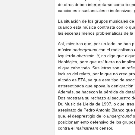
de otros deben interpretarse como licen
canciones insustanciales e inofensivas, 
La situación de los grupos musicales de 
cuando esta música contrasta con lo que
las escenas menos problemáticas de la 
Así, mientras que, por un lado, se han p
música
underground
con el radicalismo
izquierda
abertzale
. Y, no digo que algu
ideológica, pero que así fuera no implic
el que cabe todo. Sus letras son un refle
incluso del relato, por lo que no creo p
al todo es ETA, ya que este tipo de aso
estereotipada que apoya la denigración
Además, se hacecon la pérdida de deta
Dos mostrara su rechazo al secuestro d
Dr. Music de Lleida de 1997, o que, tr
asesinato de Pedro Antonio Blanco que r
que, el desprestigio de lo
underground
s
posicionamiento defensivo de los grupo
contra el
mainstream
censor.