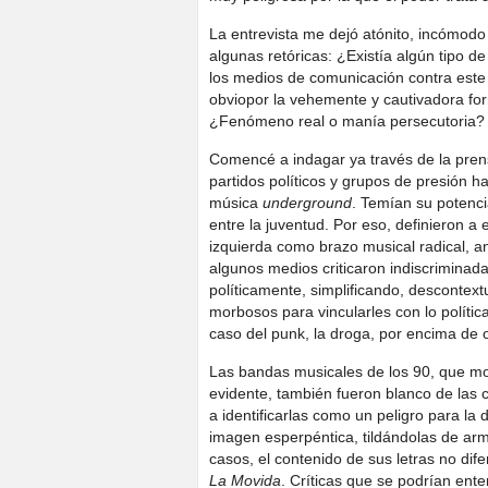
La entrevista me dejó atónito, incómodo
algunas retóricas: ¿Existía algún tipo de
los medios de comunicación contra este 
obviopor la vehemente y cautivadora fo
¿Fenómeno real o manía persecutoria?
Comencé a indagar ya través de la pren
partidos políticos y grupos de presión h
música
underground
. Temían su potenci
entre la juventud. Por eso, definieron a
izquierda como brazo musical radical, a
algunos medios criticaron indiscrimina
políticamente, simplificando, descontext
morbosos para vincularles con lo polític
caso del punk, la droga, por encima de 
Las bandas musicales de los 90, que m
evidente, también fueron blanco de las 
a identificarlas como un peligro para l
imagen esperpéntica, tildándolas de a
casos, el contenido de sus letras no di
La Movida
. Críticas que se podrían ente