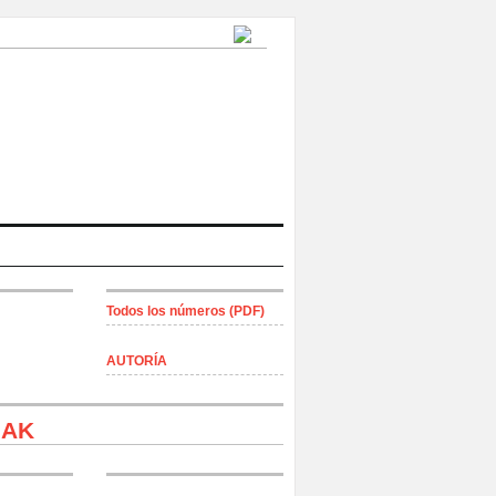
Todos los números (PDF)
AUTORÍA
 Rotos
IAK
l Alto Karabakh —Artsakh—, 06/10/2020