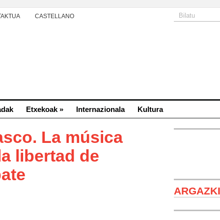
TAKTUA
CASTELLANO
adak
Etxekoak
»
Internazionala
Kultura
asco. La música
a libertad de
bate
Sueños
ARGAZK
República de