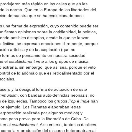
 produjeron más rápido en las calles que en las
ndo la norma. Que en la Europa de las libertades del
ación demuestra que se ha evolucionado poco.
es una forma de expresión, cuyo contenido puede ser
ifiestan opiniones sobre la cotidianidad, la política,
uyendo posibles distopías, desde la que se lanzan
definitiva, se expresan emociones libremente, porque
ación artística y de la aceptación (que no
e formas de pensamiento en nuestra sociedad,
ue el
establishment
vete a los grupos de música
o extraña, sin embargo, que así sea, porque el veto
ontrol de lo anómalo que es retroalimentado por el
sociales.
rasero y la desigual forma de actuación de este
ommunism
, con bandas auto-definidas neonazis, no
os de izquierdas. Tampoco los grupos
Pop
e
Indie
han
or ejemplo, Los Planetas elaboraban letras
erpretación realizada por algunos medios) y
mo paso previo para la liberación de Cuba. De
nden al
establishment
. A su criterio, tanto los deslices
 como la reproducción del discurso heteropatriarcal