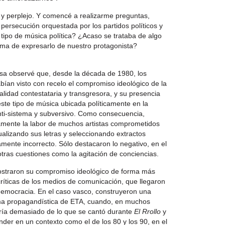
 y perplejo. Y comencé a realizarme preguntas,
 persecución orquestada por los partidos políticos y
tipo de música política? ¿Acaso se trataba de algo
rma de expresarlo de nuestro protagonista?
sa observé que, desde la década de 1980, los
abían visto con recelo el compromiso ideológico de la
alidad contestataria y transgresora, y su presencia
 este tipo de música ubicada políticamente en la
nti-sistema y subversivo. Como consecuencia,
damente la labor de muchos artistas comprometidos
ualizando sus letras y seleccionando extractos
amente incorrecto. Sólo destacaron lo negativo, en el
otras cuestiones como la agitación de conciencias.
ostraron su compromiso ideológico de forma más
críticas de los medios de comunicación, que llegaron
a democracia. En el caso vasco, construyeron una
rma propagandística de ETA, cuando, en muchos
fería demasiado de lo que se cantó durante
El Rrollo
y
nder en un contexto como el de los 80 y los 90, en el