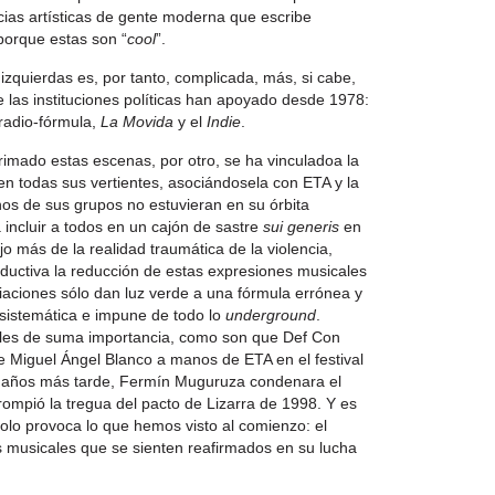
cias artísticas de gente moderna que escribe
porque estas son “
cool
”.
izquierdas es, por tanto, complicada, más, si cabe,
 las instituciones políticas han apoyado desde 1978:
radio-fórmula,
La Movida
y el
Indie
.
rimado estas escenas, por otro, se ha vinculadoa la
 en todas sus vertientes, asociándosela con ETA y la
nos de sus grupos no estuvieran en su órbita
a incluir a todos en un cajón de sastre
sui generis
en
jo más de la realidad traumática de la violencia,
roductiva la reducción de estas expresiones musicales
ciaciones sólo dan luz verde a una fórmula errónea y
 sistemática e impune de todo lo
underground
.
lles de suma importancia, como son que Def Con
e Miguel Ángel Blanco a manos de ETA en el festival
es años más tarde, Fermín Muguruza condenara el
ompió la tregua del pacto de Lizarra de 1998. Y es
olo provoca lo que hemos visto al comienzo: el
s musicales que se sienten reafirmados en su lucha