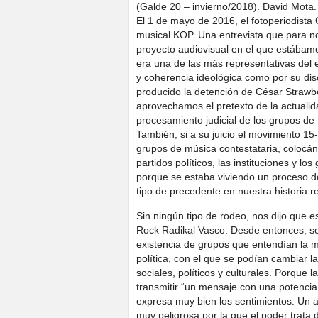
(Galde 20 – invierno/2018). David Mota
El 1 de mayo de 2016, el fotoperiodista
musical KOP. Una entrevista que para no
proyecto audiovisual en el que estába
era una de las más representativas del
y coherencia ideológica como por su di
producido la detención de César Strawbe
aprovechamos el pretexto de la actualid
procesamiento judicial de los grupos de
También, si a su juicio el movimiento 15-
grupos de música contestataria, colocánd
partidos políticos, las instituciones y lo
porque se estaba viviendo un proceso de r
tipo de precedente en nuestra historia r
Sin ningún tipo de rodeo, nos dijo que 
Rock Radikal Vasco. Desde entonces, se
existencia de grupos que entendían la m
política, con el que se podían cambiar l
sociales, políticos y culturales. Porque 
transmitir “un mensaje con una potencia
expresa muy bien los sentimientos. Un a
muy peligrosa por la que el poder trata