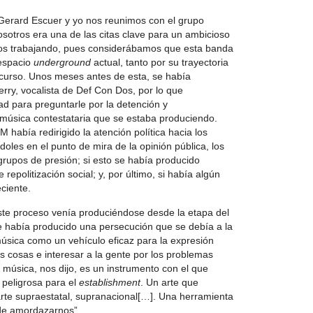
.
 Gerard Escuer y yo nos reunimos con el grupo
sotros era una de las citas clave para un ambicioso
mos trabajando, pues considerábamos que esta banda
 espacio
underground
actual, tanto por su trayectoria
scurso. Unos meses antes de esta, se había
rry, vocalista de Def Con Dos, por lo que
ad para preguntarle por la detención y
 música contestataria que se estaba produciendo.
M había redirigido la atención política hacia los
oles en el punto de mira de la opinión pública, los
s grupos de presión; si esto se había producido
epolitización social; y, por último, si había algún
eciente.
este proceso venía produciéndose desde la etapa del
 había producido una persecución que se debía a la
úsica como un vehículo eficaz para la expresión
as cosas e interesar a la gente por los problemas
la música, nos dijo, es un instrumento con el que
 peligrosa para el
establishment
. Un arte que
rte supraestatal, supranacional[…]. Una herramienta
 de amordazarnos”.