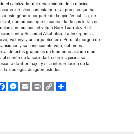
do el catalizador del renacimiento de la música
scurso letrístico contestatario. Un proceso que ha
a este género por parte de la opinión pública, de
 judicial, que aducen que el contenido de sus letras es
mplos son muchos: el veto a Berri Txarrak y Riot
icios contra Soziedad Alkoholika, La Insurgencia,
Cuervo, Valtonycy un largo etcétera. Pero, al margen de
s canciones y su consecuente veto, debemos
dicial de estos grupos es un fenómeno aislado o un
el común de la sociedad; si en los juicios se
ión o de libertinaje; y si la interpretación de la
n la ideología. Juzguen ustedes.
App
egram
witter
Facebook
Messenger
Email
Print
Copy
Share
Link