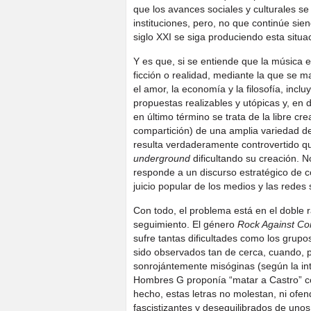
que los avances sociales y culturales se
instituciones, pero, no que continúe sie
siglo XXI se siga produciendo esta situ
Y es que, si se entiende que la música 
ficción o realidad, mediante la que se man
el amor, la economía y la filosofía, incl
propuestas realizables y utópicas y, en 
en último término se trata de la libre cre
compartición) de una amplia variedad d
resulta verdaderamente controvertido q
underground
dificultando su creación. N
responde a un discurso estratégico de c
juicio popular de los medios y las redes 
Con todo, el problema está en el doble 
seguimiento. El género
Rock Against C
sufre tantas dificultades como los grup
sido observados tan de cerca, cuando, p
sonrojántemente misóginas (según la int
Hombres G proponía “matar a Castro” co
hecho, estas letras no molestan, ni ofe
fascistizantes y desequilibrados de unos