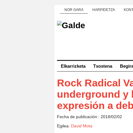
NOR GARA
HARPIDETZA
KON
Elkarrizketa
Txostena
Begir
Rock Radical V
underground y l
expresión a de
Fecha de publicación:: 2018/02/02
Egilea:
David Mota