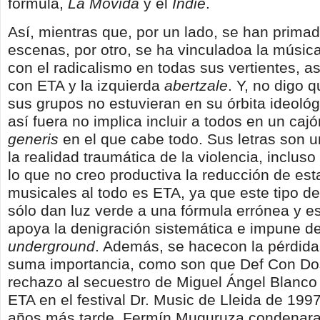
fórmula,
La Movida
y el
Indie
.
Así, mientras que, por un lado, se han prima
escenas, por otro, se ha vinculadoa la músic
con el radicalismo en todas sus vertientes, 
con ETA y la izquierda
abertzale
. Y, no digo 
sus grupos no estuvieran en su órbita ideológ
así fuera no implica incluir a todos en un caj
generis
en el que cabe todo. Sus letras son u
la realidad traumática de la violencia, incluso 
lo que no creo productiva la reducción de es
musicales al todo es ETA, ya que este tipo d
sólo dan luz verde a una fórmula errónea y e
apoya la denigración sistemática e impune de
underground
. Además, se hacecon la pérdida
suma importancia, como son que Def Con Do
rechazo al secuestro de Miguel Ángel Blanc
ETA en el festival Dr. Music de Lleida de 1997
años más tarde, Fermín Muguruza condenara 