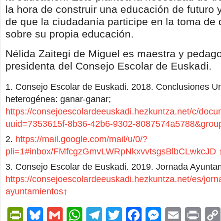
la hora de construir una educación de futuro 
de que la ciudadanía participe en la toma de
sobre su propia educación.
Nélida Zaitegi de Miguel es maestra y pedag
presidenta del Consejo Escolar de Euskadi.
Consejo Escolar de Euskadi. 2018. Conclusiones U
heterogénea: ganar-ganar;
https://consejoescolardeeuskadi.hezkuntza.net/c/docum
uuid=7353615f-8b36-42b6-9302-8087574a5788&grou
https://mail.google.com/mail/u/0/?
pli=1#inbox/FMfcgzGmvLWRpNkxvvtsgsBlbCLwkcJD
Consejo Escolar de Euskadi. 2019. Jornada Ayunta
https://consejoescolardeeuskadi.hezkuntza.net/es/jorn
ayuntamientos
↑
PrintFriendly
Bluesky
Gmail
WhatsApp
Telegram
Twitter
Facebook
Messen
Email
Pri