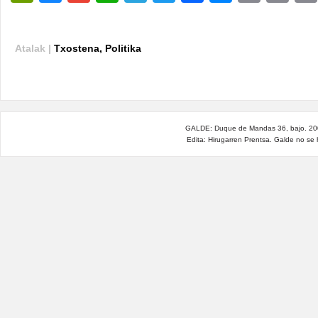
Atalak |
Txostena
,
Politika
GALDE: Duque de Mandas 36, bajo. 200
Edita: Hirugarren Prentsa. Galde no se