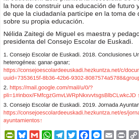
la hora de construir una educación de futuro 
de que la ciudadanía participe en la toma de
sobre su propia educación.
Nélida Zaitegi de Miguel es maestra y pedag
presidenta del Consejo Escolar de Euskadi.
Consejo Escolar de Euskadi. 2018. Conclusiones U
heterogénea: ganar-ganar;
https://consejoescolardeeuskadi.hezkuntza.net/c/docum
uuid=7353615f-8b36-42b6-9302-8087574a5788&grou
https://mail.google.com/mail/u/0/?
pli=1#inbox/FMfcgzGmvLWRpNkxvvtsgsBlbCLwkcJD
Consejo Escolar de Euskadi. 2019. Jornada Ayunta
https://consejoescolardeeuskadi.hezkuntza.net/es/jorn
ayuntamientos
↑
PrintFriendly
Bluesky
Gmail
WhatsApp
Telegram
Twitter
Facebook
Messen
Email
Pri