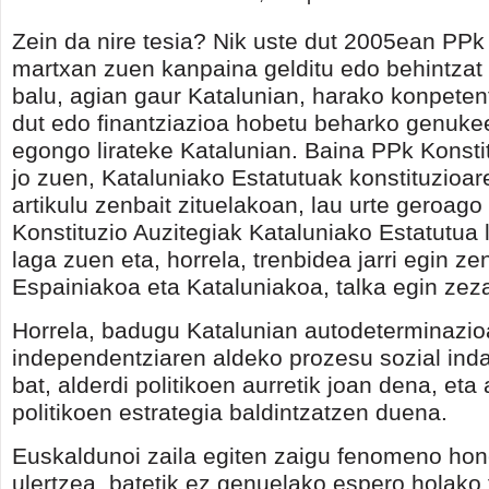
Zein da nire tesia? Nik uste dut 2005ean PP
martxan zuen kanpaina gelditu edo behintzat
balu, agian gaur Katalunian, harako konpeten
dut edo finantziazioa hobetu beharko genukee
egongo lirateke Katalunian. Baina PPk Konstit
jo zuen, Kataluniako Estatutuak konstituzioa
artikulu zenbait zituelakoan, lau urte geroag
Konstituzio Auzitegiak Kataluniako Estatutua l
laga zuen eta, horrela, trenbidea jarri egin zen
Espainiakoa eta Kataluniakoa, talka egin zez
Horrela, badugu Katalunian autodeterminazio
independentziaren aldeko prozesu sozial inda
bat, alderdi politikoen aurretik joan dena, eta 
politikoen estrategia baldintzatzen duena.
Euskaldunoi zaila egiten zaigu fenomeno hon
ulertzea, batetik ez genuelako espero holak