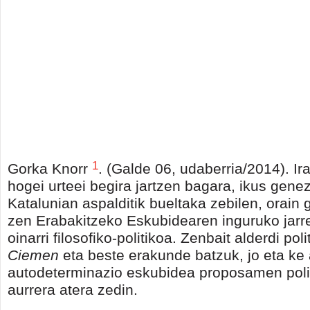
1
Gorka Knorr
. (Galde 06, udaberria/2014). I
hogei urteei begira jartzen bagara, ikus gene
Katalunian aspalditik bueltaka zebilen, orain
zen Erabakitzeko Eskubidearen inguruko jarrer
oinarri filosofiko-politikoa. Zenbait alderdi pol
Ciemen
eta beste erakunde batzuk, jo eta ke 
autodeterminazio eskubidea proposamen polit
aurrera atera zedin.