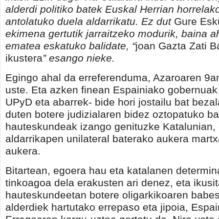
alderdi politiko batek Euskal Herrian horrelako
antolatuko duela aldarrikatu. Ez dut
Gure Esk
ekimena gertutik jarraitzeko modurik, baina a
ematea eskatuko balidate, “
joan Gazta Zati 
ikustera
” esango nieke.
Egingo ahal da erreferenduma, Azaroaren 9an
uste. Eta azken finean Espainiako gobernua
UPyD eta abarrek- bide hori jostailu bat bezal
duten botere judizialaren bidez oztopatuko ba
hauteskundeak izango genituzke Katalunian, 
aldarrikapen unilateral baterako aukera martx
aukera.
Bitartean, egoera hau eta katalanen determin
tinkoagoa dela erakusten ari denez, eta ikus
hauteskundeetan botere oligarkikoaren babesl
alderdiek hartutako errepaso eta jipoia, Espa