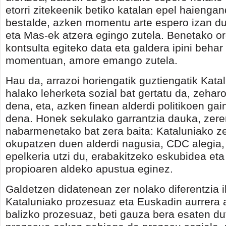
etorri zitekeenik betiko katalan epel haiengand
bestalde, azken momentu arte espero izan d
eta Mas-ek atzera egingo zutela. Benetako o
kontsulta egiteko data eta galdera ipini behar
momentuan, amore emango zutela.
Hau da, arrazoi horiengatik guztiengatik Kata
halako leherketa sozial bat gertatu da, zehar
dena, eta, azken finean alderdi politikoen gai
dena. Honek sekulako garrantzia dauka, zeren
nabarmenetako bat zera baita: Kataluniako ze
okupatzen duen alderdi nagusia, CDC alegia,
epelkeria utzi du, erabakitzeko eskubidea eta
propioaren aldeko apustua eginez.
Galdetzen didatenean zer nolako diferentzia 
Kataluniako prozesuaz eta Euskadin aurrera a
balizko prozesuaz, beti gauza bera esaten du