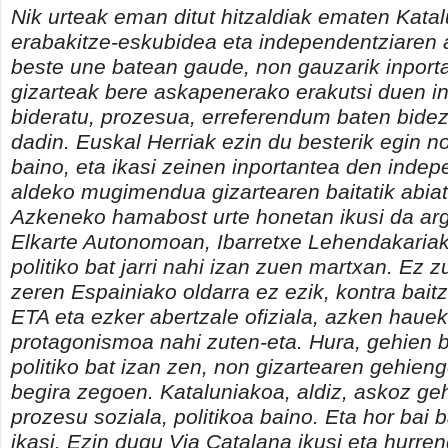
Nik urteak eman ditut hitzaldiak ematen Katal
erabakitze-eskubidea eta independentziaren 
beste une batean gaude, non gauzarik inport
gizarteak bere askapenerako erakutsi duen in
bideratu, prozesua, erreferendum baten bide
dadin. Euskal Herriak ezin du besterik egin n
baino, eta ikasi zeinen inportantea den inde
aldeko mugimendua gizartearen baitatik abiat
Azkeneko hamabost urte honetan ikusi da arg
Elkarte Autonomoan, Ibarretxe Lehendakaria
politiko bat jarri nahi izan zuen martxan. Ez z
zeren Espainiako oldarra ez ezik, kontra bai
ETA eta ezker abertzale ofiziala, azken haue
protagonismoa nahi zuten-eta. Hura, gehien b
politiko bat izan zen, non gizartearen gehieng
begira zegoen. Kataluniakoa, aldiz, askoz ge
prozesu soziala, politikoa baino. Eta hor bai
ikasi. Ezin dugu Via Catalana ikusi eta hurre