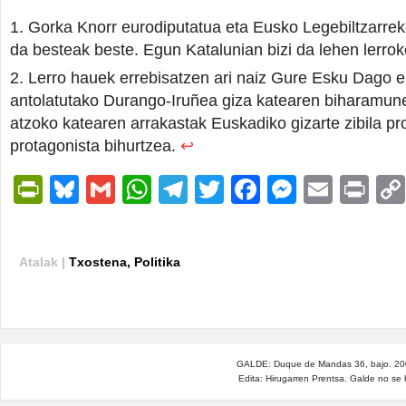
Gorka Knorr eurodiputatua eta Eusko Legebiltzarre
da besteak beste. Egun Katalunian bizi da lehen lerroko
Lerro hauek errebisatzen ari naiz Gure Esku Dago 
antolatutako Durango-Iruñea giza katearen biharamun
atzoko katearen arrakastak Euskadiko gizarte zibila p
protagonista bihurtzea.
↩
PrintFriendly
Bluesky
Gmail
WhatsApp
Telegram
Twitter
Facebook
Messen
Email
Pri
Atalak |
Txostena
,
Politika
GALDE: Duque de Mandas 36, bajo. 200
Edita: Hirugarren Prentsa. Galde no se