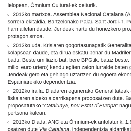
lelopean, Òmnium Cultural-ek deiturik.
2012ko martxoa. Assemblea Nacional Catalana (
sorrera ekitaldia, Bartzelonako Palau Sant Jordi-n. Po
harmailetan daude. Jendeak hartu du honezkero pr
protagonismoa.
2012ko uda. Krisiaren gogortasunagatik Generalita
kolapsoan daude, eta dirua eskatu behar du Madrilera
badu. Beste umiliazio bat, bere BPGtik, bataz beste,
milioi euro urtero) kendu egiten zaion lurralde baten
Jendeak gero eta gehiago uztartzen du egoera ekono
Espainiarekiko dependentzia.
2012ko iraila. Diadaren egunerako Generalitateak
fiskalaren aldeko aldarrikapena proposatzen dute. 
proposatutako “
Catalunya, nou Estat d´Europa
” nagu
pertsona kalean.
2013ko Diada. ANC eta Òmnium-ek antolaturik, 1,6
osatzen dute
Via Catalana
, independentzia aldarrika