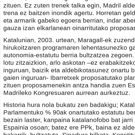
zituen. Ez zuten trenek talka egin, Madril ald
trena ez baitzen inondik agertu. Horretan geld
eta armarik gabeko egoera berrian, indar aber
gauza izan elkarlanean oinarritutako propos
Katalunian, 2003. urtean, Maragall-ek zuzen
hirukoitzaren programaren lehentasunezko ga
autonomia-estatutu berria bultzatzea zegoen. 
lotu zitzaizkion, arlo askotan –ez erabakitze
inguruan, baizik eta aldebikotasunez onartu b
gaien inguruan- Ibarretxek proposatutako pla
zituen proposamenekin antza handia zuen Est
Madrileko Kongresuaren aurrean aurkeztuz.
Historia hura nola bukatu zen badakigu; Kata
Parlamentuko % 90ak onartutako estatutu ber
bezain laster, kanpaina katalanofobo bat jarr
Espainia osoan; batez ere PPk, baina ez alde
bakarrik, bultzatuta. Sinadura bilketa, Konstit