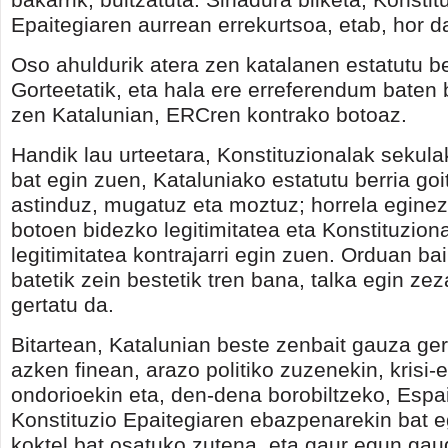
Epaitegiaren aurrean errekurtsoa, etab, hor 
Oso ahuldurik atera zen katalanen estatutu b
Gorteetatik, eta hala ere erreferendum baten 
zen Katalunian, ERCren kontrako botoaz.
Handik lau urteetara, Konstituzionalak sekul
bat egin zuen, Kataluniako estatutu berria goi
astinduz, mugatuz eta moztuz; horrela eginez,
botoen bidezko legitimitatea eta Konstituzion
legitimitatea kontrajarri egin zuen. Orduan b
batetik zein bestetik tren bana, talka egin ze
gertatu da.
Bitartean, Katalunian beste zenbait gauza gert
azken finean, arazo politiko zuzenekin, krisi-
ondorioekin eta, den-dena borobiltzeko, Espa
Konstituzio Epaitegiaren ebazpenarekin bat e
koktel bat osatuko zutena, eta gaur egun gau