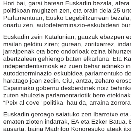
Hori bai, garai batean Euskadin bezala, afera
politikoan mugitzen zen, eta orain dela 25 urt
Parlamentuan, Eusko Legebiltzarrean bezala
onartu zen, autodeterminazio-eskubideari bur
Euskadin zein Katalunian, gauzak ebazpen ed
mailan gelditu ziren; gurean, zoritxarrez, inda
jarraipenak eta bere ondorioak ezina bihurtze
abertzaleen gehiengo baten elkarlana. Eta Kat
independentismoak ez zuen behar adineko ind
autodeterminazio-eskubidea parlamentuko dek
haratago joan zedin. CiU, antza, zeharo eros
Espainiako gobernu desberdinek noiz behinka
zuten ahulezia parlamentariotik bere etekinak
“Peix al cove” politika, hau da, arraina zorrora
Euskadin geroago saiatuko zen Ibarretxe eta
ematen zioten indarrak, EA eta Ezker Batua. 
ausarta, baina Madrilgo Kongresuko ateak itxi