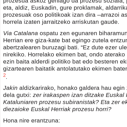
prozesua askoz gehiago da prozesu soziala, p
eta, aldiz, Euskadin, gure proklamak, aldarri
prozesuak oso politikoak izan dira –arrazoi a
horrela izaten jarraitzeko arriskutan gaude.
Via Catalana
ospatu zen egunaren biharamun
Herrian ere giza-kate bat egingo zutela entzu
abertzalearen buruzagi bati. “Ez dute ezer ul
nirekiko. Horrelako ekimen bat, ondo aterako
ezin baita alderdi politiko bat edo besteren e
gizartearen baitatik antolatutako ekimen baten
2
.
Jakin
aldizkarirako, honako galdera hau egin 
dela gutxi:
zer irakaspen izan ditzake Euskal 
Kataluniaren prozesu subiranistak?
Eta zer e
diezaioke Euskal Herriak prozesu horri?
Hona nire erantzuna: