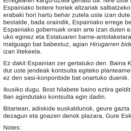
Erregearen kargu-uztea gertatu da. Nire uste
Espainiako botere horiek altzariak salbatzek
erabaki hori hartu behar zutela uste izan dute
bestalde, bada oraindik, Espainiako errege be
Espainiako gobernuek orain arte izan duten e
uko eginez eta Estatuaren barne-antolaketa
malguago bat babestuz, agian
Hirugarren bid
izan litekeela.
Ez dakit Espainian zer gertatuko den. Baina 
dut uste jendeak kontsulta egiteko planteam
ez den sasi-konponbide bat onartuko duenik.
Ikusiko dugu. Bost hilabete baino eztira geld
9an agindutako kontsulta egin dadin.
Bitartean, adiskide euskaldunok, geure gazta 
dezagun eta goazen denok plazara, Gure Esk
Notes: