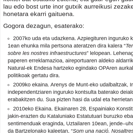
lau edo bost urte inor gutxik aurreikusi zeza
honetara ekarri gaituena.
Gogora dezagun, esaterako:
2007ko uda eta udazkena. Azpiegituren inguruko k
1ean ehunka mila pertsona ateratzen dira kalera “
Ten
sobre les nostres infraestructures
” lelopean. Lehen
paperen erreklamazioa, aireportuaren aldeko aldarr
Natural-ek Endesa hartzeko egindako OPAren aurk
politikoak gertatu dira.
2009ko ekaina. Arenys de Munt-eko udalbaltzak, I
independentziaren inguruko kontsulta baterako deiald
erabakitzen du. Sua pizten hasi da udal eta herrietan
2010eko Ekaina. Ekainaren 28, Espainiako Konstit
jakin-erazten du Kataluniako Estatutuari buruzko eb
sentimenduak eraginda, Uztailaren 10ean, jende–uho
da Bartzelonako kaleetan, “
Som una nació. Nosaltre