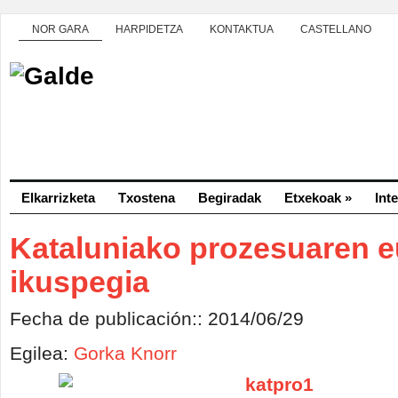
NOR GARA
HARPIDETZA
KONTAKTUA
CASTELLANO
Elkarrizketa
Txostena
Begiradak
Etxekoak
»
Int
Kataluniako prozesuaren e
ikuspegia
Fecha de publicación:: 2014/06/29
Egilea:
Gorka Knorr