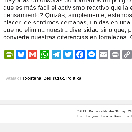
mayorías defensoras de libertades en peligr
que es más fácil el activismo reactivo que la
pensamiento? Quizás, simplemente, estamos 
placer de sentirnos cercanas, unidas en un
que no elimina nuestra diversidad sino que, po
convierte nuestras diferencias en fortalezas
PrintFriendly
Bluesky
Gmail
WhatsApp
Telegram
Twitter
Facebook
Messen
Email
Pri
Atalak |
Txostena
,
Begiradak
,
Politika
GALDE: Duque de Mandas 36, bajo. 200
Edita: Hirugarren Prentsa. Galde no se