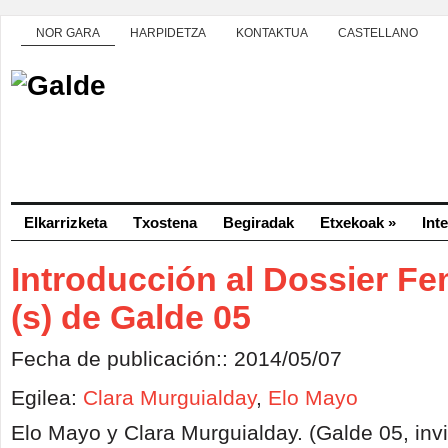
NOR GARA
HARPIDETZA
KONTAKTUA
CASTELLANO
Elkarrizketa
Txostena
Begiradak
Etxekoak
»
Int
Introducción al Dossier F
(s) de Galde 05
Fecha de publicación:: 2014/05/07
Egilea:
Clara Murguialday
,
Elo Mayo
Elo Mayo y Clara Murguialday. (Galde 05, inv