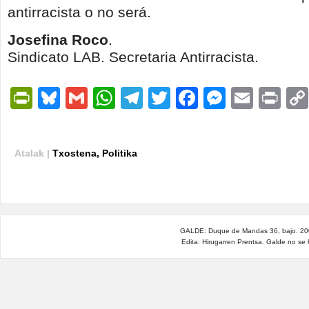
antirracista o no será.
Josefina Roco
.
Sindicato LAB. Secretaria Antirracista.
PrintFriendly
Bluesky
Gmail
WhatsApp
Telegram
Twitter
Facebook
Messen
Email
Pri
Atalak |
Txostena
,
Politika
GALDE: Duque de Mandas 36, bajo. 200
Edita: Hirugarren Prentsa. Galde no se