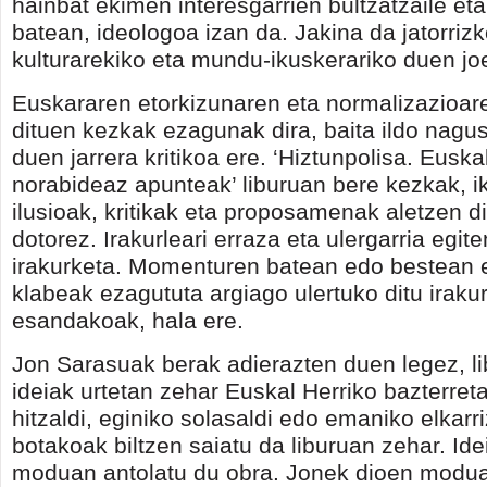
hainbat ekimen interesgarrien bultzatzaile eta
batean, ideologoa izan da. Jakina da jatorrizk
kulturarekiko eta mundu-ikuskerariko duen joe
Euskararen etorkizunaren eta normalizazioar
dituen kezkak ezagunak dira, baita ildo nagus
duen jarrera kritikoa ere. ‘Hiztunpolisa. Eusk
norabideaz apunteak’ liburuan bere kezkak, i
ilusioak, kritikak eta proposamenak aletzen dit
dotorez. Irakurleari erraza eta ulergarria egite
irakurketa. Momenturen batean edo bestean 
klabeak ezagututa argiago ulertuko ditu iraku
esandakoak, hala ere.
Jon Sarasuak berak adierazten duen legez, li
ideiak urtetan zehar Euskal Herriko bazterre
hitzaldi, eginiko solasaldi edo emaniko elkarr
botakoak biltzen saiatu da liburuan zehar. Ide
moduan antolatu du obra. Jonek dioen modua