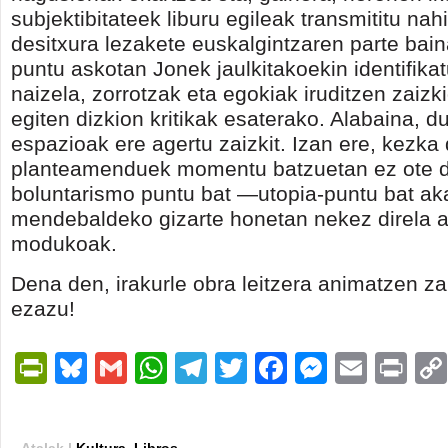
subjektibitateek liburu egileak transmititu na
desitxura lezakete euskalgintzaren parte baina
puntu askotan Jonek jaulkitakoekin identifikat
naizela, zorrotzak eta egokiak iruditzen zaizkid
egiten dizkion kritikak esaterako. Alabaina, 
espazioak ere agertu zaizkit. Izan ere, kezka
planteamenduek momentu batzuetan ez ote 
boluntarismo puntu bat —utopia-puntu bat a
mendebaldeko gizarte honetan nekez direla a
modukoak.
Dena den, irakurle obra leitzera animatzen za
ezazu!
PrintFriendly
Bluesky
Gmail
WhatsApp
Telegram
Twitter
Facebook
Messen
Email
Pri