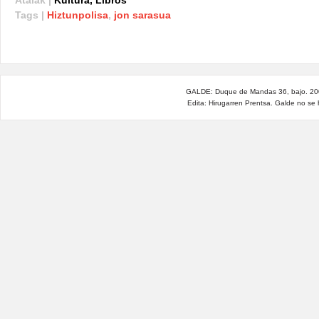
Atalak |
Kultura
,
Libros
Tags |
Hiztunpolisa
,
jon sarasua
GALDE: Duque de Mandas 36, bajo. 200
Edita: Hirugarren Prentsa. Galde no se