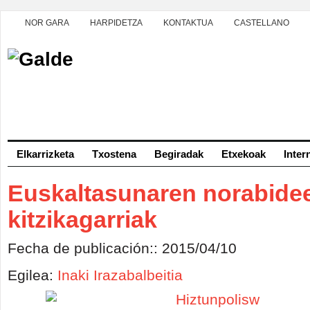
NOR GARA
HARPIDETZA
KONTAKTUA
CASTELLANO
Elkarrizketa
Txostena
Begiradak
Etxekoak
Inter
Euskaltasunaren norabide
kitzikagarriak
Fecha de publicación:: 2015/04/10
Egilea:
Inaki Irazabalbeitia