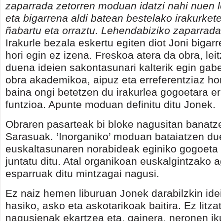
zaparrada zetorren moduan idatzi nahi nuen l
eta bigarrena aldi batean bestelako irakurkete
ñabartu eta orraztu. Lehendabiziko zaparrada
Irakurle bezala eskertu egiten diot Joni bigarr
hori egin ez izena. Freskoa atera da obra, lei
duena ideien sakontasunari kalterik egin gabe
obra akademikoa, aipuz eta erreferentziaz ho
baina ongi betetzen du irakurlea gogoetara 
funtzioa. Apunte moduan definitu ditu Jonek.
Obraren pasarteak bi bloke nagusitan banatze
Sarasuak. ‘Inorganiko’ moduan bataiatzen du
euskaltasunaren norabideak eginiko gogoeta
juntatu ditu. Atal organikoan euskalgintzako 
esparruak ditu mintzagai nagusi.
Ez naiz hemen liburuan Jonek darabilzkin ide
hasiko, asko eta askotarikoak baitira. Ez litz
nagusienak ekartzea eta, gainera, neronen ik