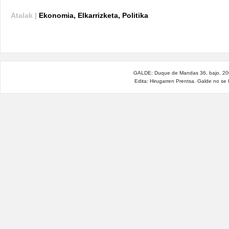
Atalak |
Ekonomia
,
Elkarrizketa
,
Politika
GALDE: Duque de Mandas 36, bajo. 200
Edita: Hirugarren Prentsa. Galde no se