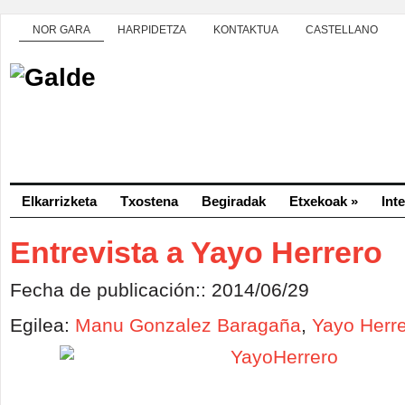
NOR GARA
HARPIDETZA
KONTAKTUA
CASTELLANO
Elkarrizketa
Txostena
Begiradak
Etxekoak
»
Int
Entrevista a Yayo Herrero
Fecha de publicación:: 2014/06/29
Egilea:
Manu Gonzalez Baragaña
,
Yayo Herr