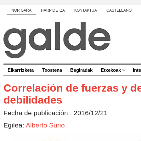
NOR GARA
HARPIDETZA
KONTAKTUA
CASTELLANO
Elkarrizketa
Txostena
Begiradak
Etxekoak
»
Int
Correlación de fuerzas y d
debilidades
Fecha de publicación:: 2016/12/21
Egilea:
Alberto Surio