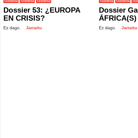
Txostena
Txostena
Txostena
Txostena
Txostena
Txo
Dossier 53: ¿EUROPA
Dossier Ga
EN CRISIS?
ÁFRICA(S)
Ez dago.
Jarraitu
Ez dago.
Jarraitu