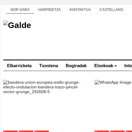
NOR GARA
HARPIDETZA
KONTAKTUA
CASTELLANO
Elkarrizketa
Txostena
Begiradak
Etxekoak
»
Int