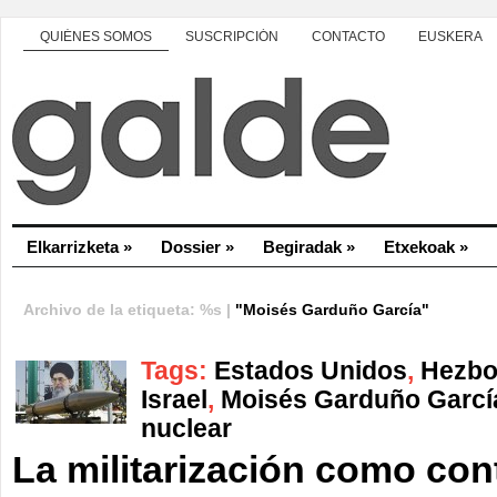
QUIÉNES SOMOS
SUSCRIPCIÓN
CONTACTO
EUSKERA
Elkarrizketa
»
Dossier
»
Begiradak
»
Etxekoak
»
Archivo de la etiqueta: %s |
"Moisés Garduño García"
Tags:
Estados Unidos
,
Hezbo
Israel
,
Moisés Garduño Garcí
nuclear
La militarización como con