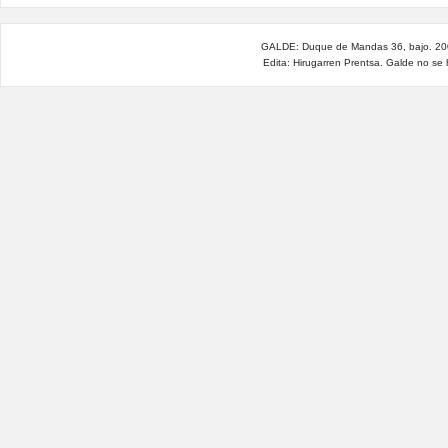
del
potencial
pacto
GALDE: Duque de Mandas 36, bajo. 200
nuclear
Edita: Hirugarren Prentsa. Galde no se
con
Irán