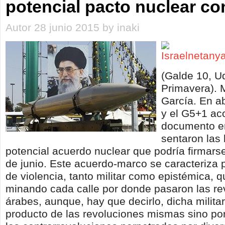
potencial pacto nuclear co
Autor 28 junio 2015 by inaki
(Galde 10, U
Primavera). 
García. En ab
y el G5+1 ac
documento en
sentaron las
potencial acuerdo nuclear que podría firmars
de junio. Este acuerdo-marco se caracteriza 
de violencia, tanto militar como epistémica, q
minando cada calle por donde pasaron las re
árabes, aunque, hay que decirlo, dicha milita
producto de las revoluciones mismas sino por