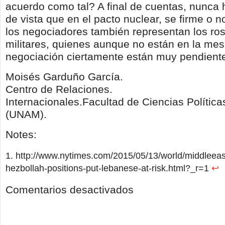
acuerdo como tal? A final de cuentas, nunca 
de vista que en el pacto nuclear, se firme o no
los negociadores también representan los ros
militares, quienes aunque no están en la me
negociación ciertamente están muy pendiente
Moisés Garduño García.
Centro de Relaciones.
Internacionales.Facultad de Ciencias Política
(UNAM).
Notes:
http://www.nytimes.com/2015/05/13/world/middleeast
hezbollah-positions-put-lebanese-at-risk.html?_r=1
↩
en
Comentarios desactivados
La
militarización
como
contexto