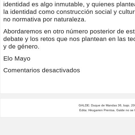
identidad es algo inmutable, y quienes plant
la identidad como construcción social y cultura
no normativa por naturaleza.
Abordaremos en otro número posterior de esta
debate y los retos que nos plantean en las te
y de género.
Elo Mayo
en
Comentarios desactivados
Introducción
al
Dossier
10
«Diversidad
sexual
e
GALDE: Duque de Mandas 36, bajo. 200
identidad
Edita: Hirugarren Prentsa. Galde no se
de
género»