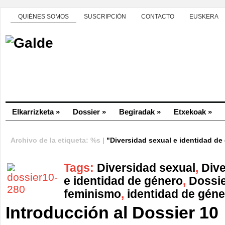
QUIÉNES SOMOS
SUSCRIPCIÓN
CONTACTO
EUSKERA
Elkarrizketa
»
Dossier
»
Begiradak
»
Etxekoak
»
Archivo de la etiqueta: %s |
"Diversidad sexual e identidad de
Tags:
Diversidad sexual
,
Dive
e identidad de género
,
Dossie
feminismo
,
identidad de gén
Introducción al Dossier 10