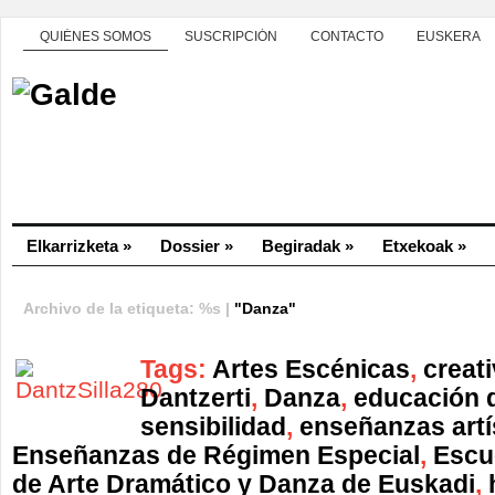
QUIÉNES SOMOS
SUSCRIPCIÓN
CONTACTO
EUSKERA
Elkarrizketa
»
Dossier
»
Begiradak
»
Etxekoak
»
Archivo de la etiqueta: %s |
"Danza"
Tags:
Artes Escénicas
,
creat
Dantzerti
,
Danza
,
educación d
sensibilidad
,
enseñanzas artí
Enseñanzas de Régimen Especial
,
Escu
de Arte Dramático y Danza de Euskadi
,