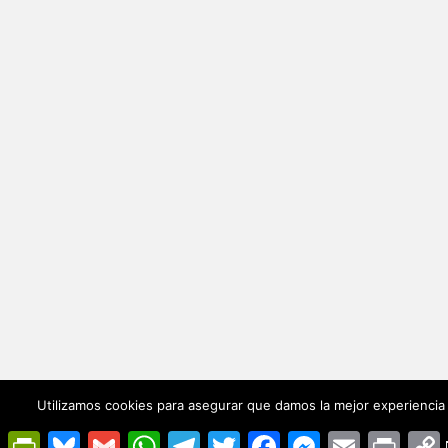
Utilizamos cookies para asegurar que damos la mejor experiencia 
PrintFriendly
Bluesky
Gmail
WhatsApp
Telegram
Twitter
Facebook
Messenger
Email
Print