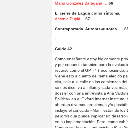
Manu González Baragaña …
66
El cierre de Lagun como síntoma.
Antonio Duplá …
67
Contraportada. Autoras-autores.
…
6
·
Galde 42
Como enseñante estoy lógicamente preoc
y por supuesto también para la evaluaci
recurso como el GPT-4 (reconociendo, al
Viene esto a cuento del tema elegido pa
cita, sale a la calle en los comienzos del
se nos dice, va a influir, y cada vez má
dossier con una entrevista a Ana Valdivia
Política» en el Oxford Internet Institute
abordan diversos problemas y/o posibilid
incluye el conocido «Manifiesto» de los 
peligros que puede implicar un desarroll
en su implementación. Pero, como cabí
Comenzando por la entrevista a Iñaki G