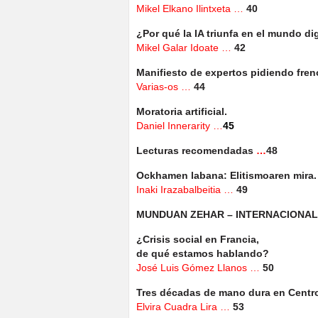
Mikel Elkano Ilintxeta …
40
¿Por qué la IA triunfa en el mundo dig
Mikel Galar Idoate …
42
Manifiesto de expertos pidiendo freno
Varias-os …
44
Moratoria artificial.
Daniel Innerarity …
45
Lecturas recomendadas
…
48
Ockhamen labana: Elitismoaren mira.
Inaki Irazabalbeitia …
49
MUNDUAN ZEHAR – INTERNACIONAL
¿Crisis social en Francia,
de qué estamos hablando?
José Luis Gómez Llanos …
50
Tres décadas de mano dura en Centr
Elvira Cuadra Lira …
53