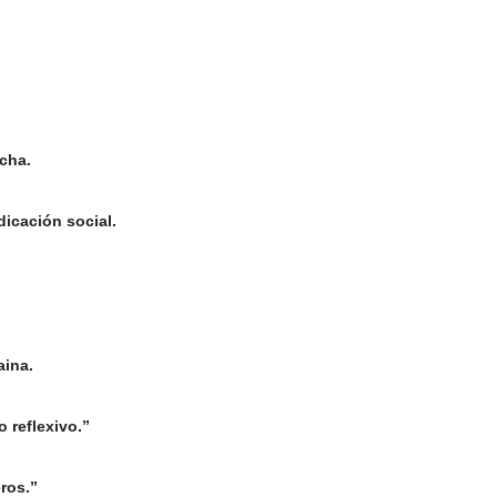
echa.
dicación social.
aina.
 reflexivo.”
ros.”