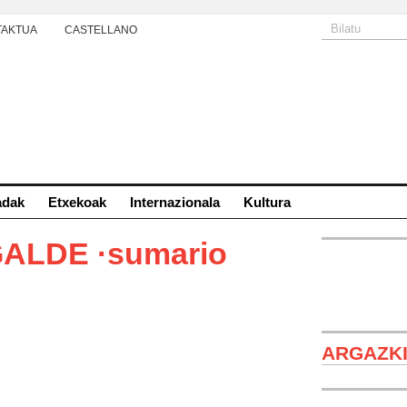
TAKTUA
CASTELLANO
adak
Etxekoak
Internazionala
Kultura
GALDE ·sumario
ARGAZK
Txema Garcí