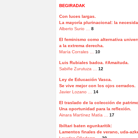
BEGIRADAK
Con luces largas.
La mayoría plurinacional: la necesidad
Alberto Surio
…
8
El feminismo como alternativa univer
a la extrema derecha.
María Corrales
…
10
Luis Rubiales badoa. #Amaituda.
Sabiñe Zurutuza
…
12
Ley de Educación Vasca.
Se vive mejor con los ojos cerrados.
Javier Lozano
…
14
El traslado de la colección de patrim
Una oportunidad para la reflexión.
Ainara Martínez Matía
…
17
Ibiltari baten egunkaritik:
Lamentos finales de verano, uda-az