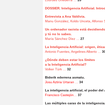
Lourdes Oñederra
…
20
DOSSIER. Inteligencia Artificial.
Intr
Entrevista a Ana Valdivia.
Manu González
,
Koldo Unceta
,
Alfonso 
Un ordenador racista está decidiendo
y tú no lo sabes.
María Sánchez Díez
…
27
La Inteligencia Artificial: origen, étic
Antonio Fuentes
,
Angelines Alberto
…
3
¿Dónde deben estar los límites
a la Inteligencia Artificial?
Volker Türk
…
32
Biderik ederrena asmatu.
Josu Aztiria Urtaran …
34
La inteligencia artificial, el poder del
Francisco Castejón…
37
Las múltiples caras de la inteligencia