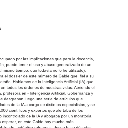
8
upado por las implicaciones que para la docencia,
ón, puede tener el uso y abuso generalizado de un
 mismo tiempo, que todavía no lo he utilizado).
ra el dossier de este número de Galde que, fiel a su
 otoño. Hablamos de la Inteligencia Artificial (IA) que,
s, en todos los órdenes de nuestras vidas. Abriendo el
, profesora en «Inteligencia Artificial, Gobernanza y
, se desgranan luego una serie de artículos que
ades de la IA a cargo de distintos especialistas, y se
1000 científicos y expertos que alertaba de los
o incontrolado de la IA y abogaba por un moratoria
a esperar, en este Galde hay mucho más.
abilondo, auténtica referencia desde hace décadas