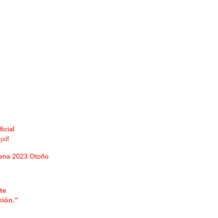
ficial
 pdf
ena 2023 Otoño
te
ción.”