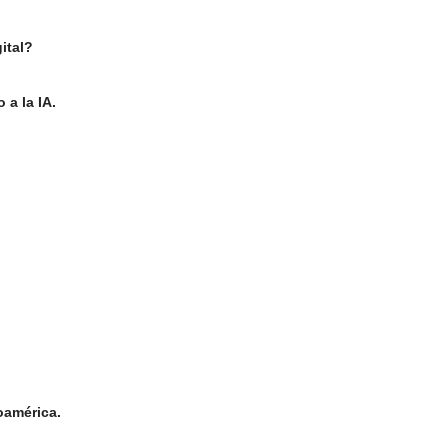
ital?
 a la IA.
oamérica.