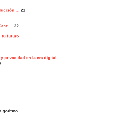
oducción
…
21
Sanz
…
22
 tu futuro
a y privacidad en la era digital
.
0
 algoritmo.
.