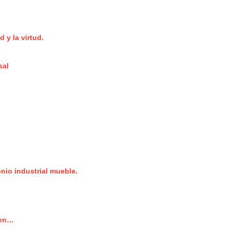
 y la virtud.
sal
onio industrial mueble.
ken…