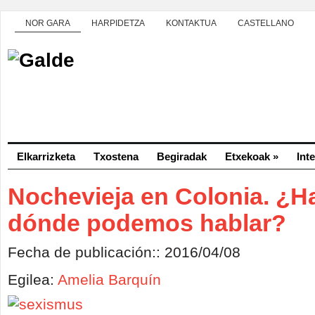
NOR GARA
HARPIDETZA
KONTAKTUA
CASTELLANO
Elkarrizketa
Txostena
Begiradak
Etxekoak
»
Int
Nochevieja en Colonia. ¿H
dónde podemos hablar?
Fecha de publicación:: 2016/04/08
Egilea:
Amelia Barquín