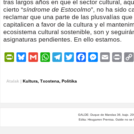
tras largos años en que el sector cultural, aq
cierto “
síndrome de Estocolmo
”, no ha sido 
reclamar que una parte de las plusvalías que
capitalicen a favor de la cultura y el manteni
ecosistema cultural sostenible, son y seguirá
asignaturas pendientes. En ello estamos.
PrintFriendly
Bluesky
Gmail
WhatsApp
Telegram
Twitter
Facebook
Messen
Email
Pri
Atalak |
Kultura
,
Txostena
,
Politika
GALDE: Duque de Mandas 36, bajo. 200
Edita: Hirugarren Prentsa. Galde no se