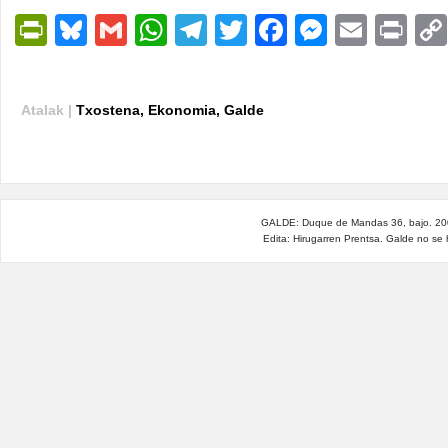
PrintFriendly
Bluesky
Gmail
WhatsApp
Telegram
Twitter
Facebook
Messen
Email
Pri
Atalak |
Txostena
,
Ekonomia
,
Galde
GALDE: Duque de Mandas 36, bajo. 200
Edita: Hirugarren Prentsa. Galde no se