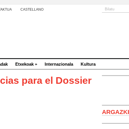
TAKTUA
CASTELLANO
adak
Etxekoak
»
Internazionala
Kultura
cias para el Dossier
ARGAZK
Txema Garcí