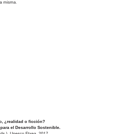
la misma.
 ¿realidad o ficción?
para el Desarrollo Sostenible.
 (Eds.). Unesco Etxea. 2017.