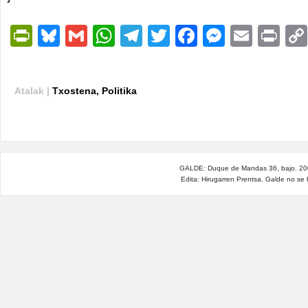
PrintFriendly
Bluesky
Gmail
WhatsApp
Telegram
Twitter
Facebook
Messen
Email
Pri
Atalak |
Txostena
,
Politika
GALDE: Duque de Mandas 36, bajo. 200
Edita: Hirugarren Prentsa. Galde no se