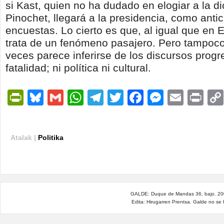
si Kast, quien no ha dudado en elogiar a la d
Pinochet, llegará a la presidencia, como antic
encuestas. Lo cierto es que, al igual que en 
trata de un fenómeno pasajero. Pero tampoc
veces parece inferirse de los discursos progr
fatalidad; ni política ni cultural.
PrintFriendly
Bluesky
Gmail
WhatsApp
Telegram
Twitter
Facebook
Messen
Email
Pri
Atalak |
Politika
GALDE: Duque de Mandas 36, bajo. 200
Edita: Hirugarren Prentsa. Galde no se