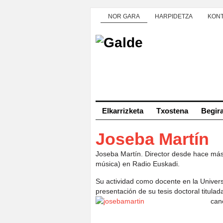
NOR GARA
HARPIDETZA
KON
Elkarrizketa
Txostena
Begir
Joseba Martín
Joseba Martín. Director desde hace má
música) en Radio Euskadi.
Su actividad como docente en la Univer
presentación de su tesis doctoral titulada
can