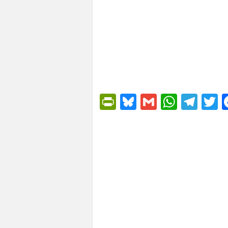
PrintFriendly
Bluesky
Gmail
Whats
Tel
T