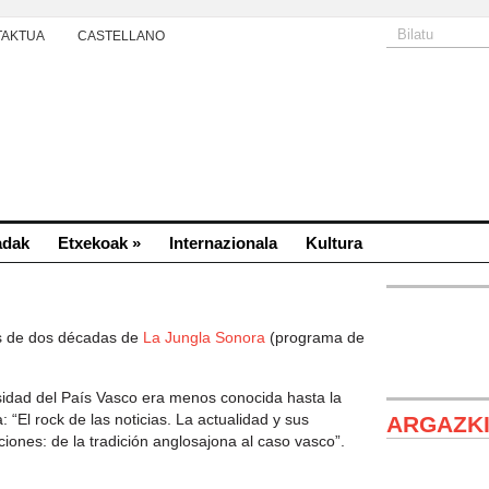
TAKTUA
CASTELLANO
adak
Etxekoak
»
Internazionala
Kultura
s de dos décadas de
La Jungla Sonora
(programa de
sidad del País Vasco era menos conocida hasta la
: “El rock de las noticias. La actualidad y sus
ARGAZK
ciones: de la tradición anglosajona al caso vasco”.