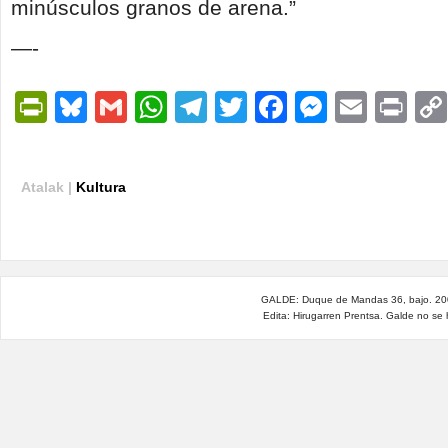
minúsculos granos de arena.”
—-
PrintFriendly
Bluesky
Gmail
WhatsApp
Telegram
Twitter
Facebook
Messen
Email
Pri
Atalak |
Kultura
GALDE: Duque de Mandas 36, bajo. 200
Edita: Hirugarren Prentsa. Galde no se