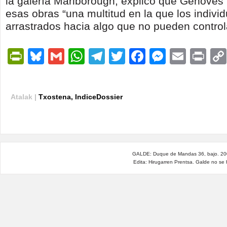
la galería Marlborough, explicó que Genovés
esas obras “una multitud en la que los indivi
arrastrados hacia algo que no pueden control
PrintFriendly
Bluesky
Gmail
WhatsApp
Telegram
Twitter
Facebook
Messen
Email
Pri
Atalak |
Txostena
,
IndiceDossier
GALDE: Duque de Mandas 36, bajo. 200
Edita: Hirugarren Prentsa. Galde no se