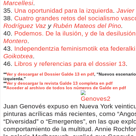
Marcellesi
.
35.
Una oportunidad para la izquierda
.
Javier
38.
Cuatro grandes retos del socialismo vasc
Rodríguez Vaz
y
Rubén Mateos del Pino
.
40.
P
odemos
. D
e la ilusión, y de la desilusión
M
ontero
.
43.
I
ndependentzia feminismotik
eta
federalki
G
oikotxea
.
46.
Libros y referencias para el dossier 13
.
**
Ver y descargar el Dossier Galde 13 en pdf
, “Nuevos escenarios
izquierda.”
**
Ver y descargar la revista Galde 13 completa en pdf
**
Acceder al archivo de todos los números de Galde en pdf
Juan Genovés expuso en Nueva York veinticu
pinturas acrílicas más recientes, como “Ango
“Diversidad” o “Emergentes”, en las que explo
comportamiento de la multitud. Annie Rochfor