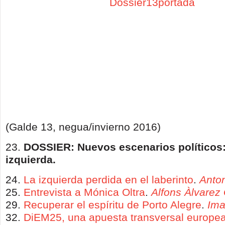
(Galde 13, negua/invierno 2016)
23.
DOSSIER
:
N
uevos escenarios políticos
izquierda.
24.
La izquierda perdida en el laberinto
.
Anto
25.
Entrevista a Mónica Oltra
.
Alfons Àlvarez
29.
Recuperar el espíritu de Porto Alegre
.
Ima
32.
DiEM25, una apuesta transversal europe