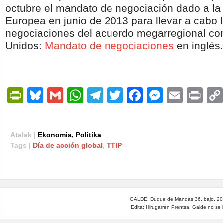
octubre el mandato de negociación dado a la
Europea en junio de 2013 para llevar a cabo 
negociaciones del acuerdo megarregional co
Unidos:
Mandato de negociaciones
en inglés.
PrintFriendly
Bluesky
Gmail
WhatsApp
Telegram
Twitter
Facebook
Messen
Email
Pri
Atalak |
Ekonomia
,
Politika
Tags |
Día de acción global
,
TTIP
GALDE: Duque de Mandas 36, bajo. 200
Edita: Hirugarren Prentsa. Galde no se