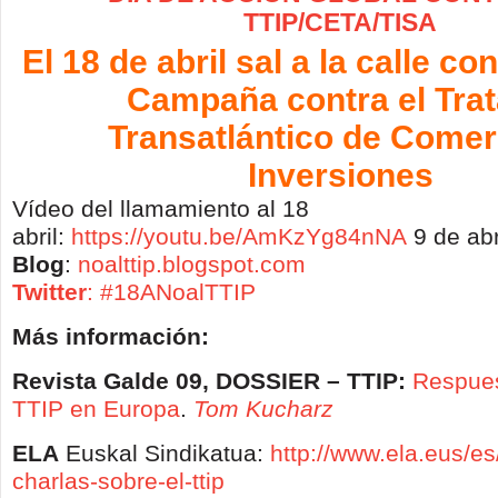
TTIP/CETA/TISA
El 18 de abril sal a la calle co
Campaña contra el Tra
Transatlántico de Comer
Inversiones
Vídeo del llamamiento al 18
abril:
https://youtu.be/AmKzYg84nNA
9 de ab
Blog
:
noalttip.blogspot.com
Twitter
:
#18ANoalTTIP
Más información:
Revista Galde 09, DOSSIER – TTIP:
Respues
TTIP en Europa
.
Tom Kucharz
ELA
Euskal Sindikatua:
http://www.ela.eus/es
charlas-sobre-el-ttip