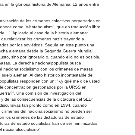
 en la gloriosa historia de Alemania, 12 años entre
ativización de los crímenes colectivos perpetrados en
conoce como “whataboutism”, que en traducción libre
de…”. Aplicado al caso de la historia alemana:
 de relativizar los crímenes nazis trayendo a
dos por los soviéticos. Seguía en este punto una
erecha alemana desde la Segunda Guerra Mundial
sto, sino por ignorarlo o, cuando ello no es posible,
masas. La derecha nacionalpopulista busca
el nacionalsocialismo con los crímenes de masas
uelo alemán. Al dato histórico incontestable del
lpopulistas responden con un: “¿y qué me dice usted
de concentración gestionados por la URSS en
erra?”. Una comisión de investigación del
a y de las consecuencias de la dictadura del SED”
s discursivas tan pronto como en 1994, cuando
s crímenes del nacionalsocialismo no pueden ser
con los crímenes de las dictaduras de estado
taduras de estado socialistas han de ser minimizados
l nacionalsocialismo”.