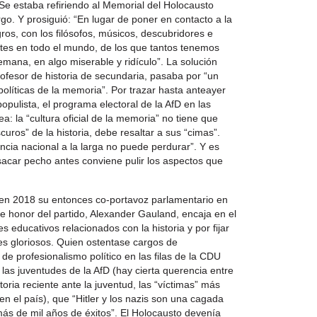
 Se estaba refiriendo al Memorial del Holocausto
go. Y prosiguió: “En lugar de poner en contacto a la
ros, con los filósofos, músicos, descubridores e
ntes en todo el mundo, de los que tantos tenemos
alemana, en algo miserable y ridículo”. La solución
ofesor de historia de secundaria, pasaba por “un
líticas de la memoria”. Por trazar hasta anteayer
populista, el programa electoral de la AfD en las
a: la “cultura oficial de la memoria” no tiene que
uros” de la historia, debe resaltar a sus “cimas”.
ncia nacional a la larga no puede perdurar”. Y es
 sacar pecho antes conviene pulir los aspectos que
o en 2018 su entonces co-portavoz parlamentario en
 honor del partido, Alexander Gauland, encaja en el
 educativos relacionados con la historia y por fijar
es gloriosos. Quien ostentase cargos de
e profesionalismo político en las filas de la CDU
las juventudes de la AfD (hay cierta querencia entre
toria reciente ante la juventud, las “víctimas” más
en el país), que “Hitler y los nazis son una cagada
ás de mil años de éxitos”. El Holocausto devenía