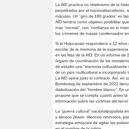
La AfD practica un relativismo de la his
perpetrados por el nacionalsocialismo, a
máculas. Un “giro de 180 grados” en las
AfD tendría como objetivo posibilitar q
más “normal”, con “confianza en sí mism
los crímenes de masas condensados en
Si el Holocausto respondería a 12 años d
escolar de la memoria de la experiencia
en las filas de la AfD. En un informe de
órgano de coordinación de los ministeri
de estudio una “memoria culturalmente se
de un país multicultural e incorporando l
La AfD opina justo lo contrario. Así, en 
Bundestag de septiembre de 2021 denunci
diabolización del “hombre blanco”. En un
propone que se cumpla cuanto antes la 
información sobre las víctimas del terro
La “guerra cultural” nacionalpopulista e
y abusos (léase: silencios ominosos, pa
estrategia
emócrata
de agitar las pulsi
en el nombre de la patria.