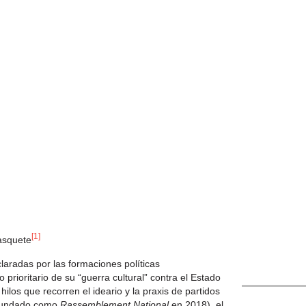
[1]
Cientif
asquete
La Palma 20
Sebastião Sa
claradas por las formaciones políticas
prioritario de su “guerra cultural” contra el Estado
hilos que recorren el ideario y la praxis de partidos
efundado como
Rassemblement National
en 2018), el