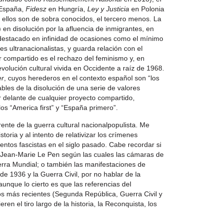
España,
Fidesz
en Hungría,
Ley y Justicia
en Polonia
 ellos son de sobra conocidos, el tercero menos. La
 en disolución por la afluencia de inmigrantes, en
 destacado en infinidad de ocasiones como el mínimo
 ultranacionalistas, y guarda relación con el
r compartido es el rechazo del feminismo y, en
evolución cultural vivida en Occidente a raíz de 1968.
er
, cuyos herederos en el contexto español son “los
ables de la disolución de una serie de valores
or delante de cualquier proyecto compartido,
los “America first” y “España primero”.
ente de la guerra cultural nacionalpopulista. Me
storia y al intento de relativizar los crímenes
ntos fascistas en el siglo pasado. Cabe recordar si
e Jean-Marie Le Pen según las cuales las cámaras de
rra Mundial; o también las manifestaciones de
de 1936 y la Guerra Civil, por no hablar de la
aunque lo cierto es que las referencias del
os más recientes (Segunda República, Guerra Civil y
en el tiro largo de la historia, la Reconquista, los