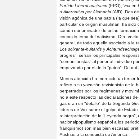
Partido Liberal austriaco
(FPÖ),
Vox
en 
o
Alternativa por Alemania
(AfD). Dos de
visión agónica de una patria (la que sea)
particular de origen musulmán, ha sido
común denominador de estas formaciones
conocido tema del nativismo. Otro vecto
general, de todo aquello asociado a la r
Los
soixante-huitards
y
Achtundsechsig
progres”, serían los principales respons
“comunitaristas” al poner al individuo p
empezando por el de la “patria”. De ahí 
Menos atención ha merecido un tercer fr
refiero a su vocación revisionista de la hi
perpetrados por los regímenes y movimie
no a este respecto las declaraciones d
gas eran un “detalle” de la Segunda Gue
líderes de Vox sobre el golpe de Estado 
reinterpretación de la “Leyenda negra”, 
nacionalpopulismo español a los period
franquismo) son más bien escasas; prefier
Austrias o la conquista de América.