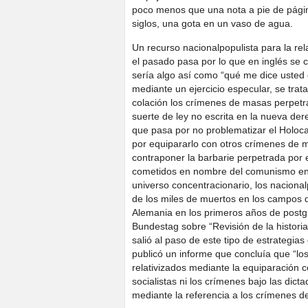
poco menos que una nota a pie de página
siglos, una gota en un vaso de agua.
Un recurso nacionalpopulista para la rel
el pasado pasa por lo que en inglés se 
sería algo así como “qué me dice usted 
mediante un ejercicio especular, se trata
colación los crímenes de masas perpetra
suerte de ley no escrita en la nueva d
que pasa por no problematizar el Holocau
por equipararlo con otros crímenes de 
contraponer la barbarie perpetrada por 
cometidos en nombre del comunismo en s
universo concentracionario, los naciona
de los miles de muertos en los campos 
Alemania en los primeros años de postgu
Bundestag sobre “Revisión de la histori
salió al paso de este tipo de estrategia
publicó un informe que concluía que “lo
relativizados mediante la equiparación 
socialistas ni los crímenes bajo las dic
mediante la referencia a los crímenes de