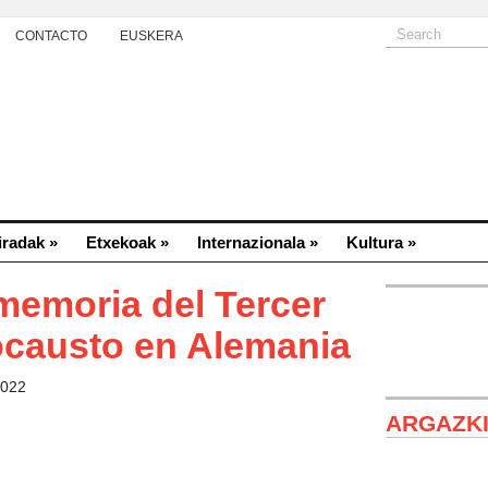
CONTACTO
EUSKERA
iradak
»
Etxekoak
»
Internazionala
»
Kultura
»
memoria del Tercer
ocausto en Alemania
2022
ARGAZK