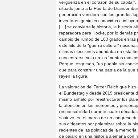
vergüenza en el corazón de su capital”.
situado junto a la Puerta de Brandembur
generación venidera con los grandes log
inventores geniales conocidos e influye
[…] se convierte la historia, la historia 
reparadora para Höcke, por lo demás pr
cambio de rumbo de 180 grados en las po
este hilo de la “guerra cultural” nacional
últimas elecciones abundaba en esta líne
concentrarse solo en los “puntos más osc
Porque, esgrimen, “un pueblo sin concie
que para construir una patria de la que
rayen la figura.
La valoración del Tercer Reich que hiz
el Bundestag y desde 2019 presidente de
mismo anhelo por reestructurar los planes
la atención en los momentos y personaj
responsabilidad durante cuatro décadas d
sostuvo, en el marco de un congreso de 
sus dirigentes por polemizar sobre la his
recientes de las políticas de la memoria 
de pájaro en una historia alemana con m