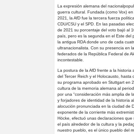
La expresión alemana del nacionalpopulis
guerra cultural. Fundada (como Vox) en 2
2021, la AfD fue la tercera fuerza políti
CDU/CSU y el SPD. En las pasadas elec
de 2021 su porcentaje del voto bajó al 1
país, pero es la segunda en el Este del 
la antigua RDA donde uno de cada cuatr
ultranacionalista. Con su presencia en 
federados de la República Federal de Ale
incontestable.
La postura de la AfD frente a la historia
del Tercer Reich y el Holocausto, hasta 
su programa aprobado en Stuttgart en 2
cultura de la memoria alemana al period
por una “consideración más amplia de la
y forjadores de identidad de la historia
alocución pronunciada en la ciudad de D
exponente de la corriente más extremista 
Höcke, efectuó unas declaraciones que 
el país alrededor de la cultura y la ped
nuestro pueblo, es el único pueblo del