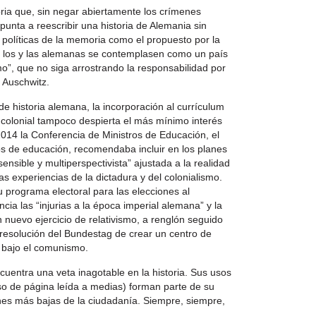
toria que, sin negar abiertamente los crímenes
punta a reescribir una historia de Alemania sin
 políticas de la memoria como el propuesto por la
ue los y las alemanas se contemplasen como un país
o”, que no siga arrostrando la responsabilidad por
 Auschwitz.
e historia alemana, la incorporación al currículum
 colonial tampoco despierta el más mínimo interés
 2014 la Conferencia de Ministros de Educación, el
os de educación, recomendaba incluir en los planes
nsible y multiperspectivista” ajustada a la realidad
as experiencias de la dictadura y del colonialismo.
su programa electoral para las elecciones al
a las “injurias a la época imperial alemana” y la
 nuevo ejercicio de relativismo, a renglón seguido
resolución del Bundestag de crear un centro de
r bajo el comunismo.
ncuentra una veta inagotable en la historia. Sus usos
so de página leída a medias) forman parte de su
ones más bajas de la ciudadanía. Siempre, siempre,