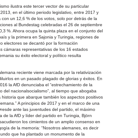
mo ilustra este tercer vector de su particular
013, en el último periodo legislativo, entre 2017 y
ca con un 12,6 % de los votos, solo por detrás de la
ciones al Bundestag celebradas el 26 de septiembre
0,3 %. Ahora ocupa la quinta plaza en el conjunto del
país y la primera en Sajonia y Turingia, regiones de
o electores se decantó por la formación
las cámaras representativas de los 16 estados
mania su éxito electoral y político resulta
 alemana reciente viene marcada por la relativización
diluirlos en un pasado plagado de glorias y éxitos. En
016 la AfD denunciaba el “estrechamiento de la
o del nacionalsocialismo”, al tiempo que abogaba
 historia que abarque también los aspectos positivos
 alemana.” A principios de 2017 y en el marco de una
resde ante las juventudes del partido, el máximo
de la AfD y líder del partido en Turingia, Björn
sacudieron los cimientos de un amplio consenso en
agogía de la memoria: “Nosotros alemanes, es decir
 mundo que ha plantado un monumento de la