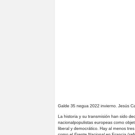
Galde 35 negua 2022 invierno. Jesús C
La historia y su transmisión han sido de
nacionalpopulistas europeas como objeto 
liberal y democrático. Hay al menos tres 
como el
Frente Nacional
en Francia (r