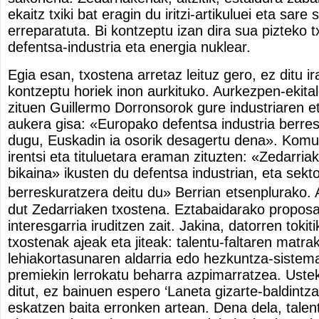
ekaitz txiki bat eragin du iritzi-artikuluei eta sare 
erreparatuta. Bi kontzeptu izan dira sua pizteko t
defentsa-industria
eta
energia nuklear
.
Egia esan, txostena arretaz leituz gero, ez ditu ir
kontzeptu horiek inon aurkituko. Aurkezpen-ekital
zituen Guillermo Dorronsorok gure industriaren e
aukera gisa:
«
Europako defentsa industria berre
dugu, Euskadin ia osorik desagertu dena
»
. Komu
irentsi eta tituluetara eraman zituzten:
«
Zeda
rria
bikaina
»
ikusten du defentsa industrian, eta sekto
berreskuratzera deitu du
»
Berrian
etsenplurako. A
dut Zedarriaken txostena. Eztabaidarako propo
interesgarria iruditzen zait. Jakina, datorren tokiti
txostenak ajeak eta jiteak: talentu-faltaren matra
lehiakortasunaren aldarria edo hezkuntza-sistema
premiekin lerrokatu beharra azpimarratzea. Uste
ditut, ez bainuen espero
‘
Laneta gizarte-baldintz
eskatzen baita erronken artean. Dena dela, talen