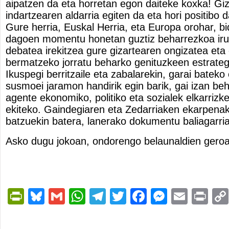
aipatzen da eta horretan egon daiteke koxka! Giza
indartzearen aldarria egiten da eta hori positibo 
Gure herria, Euskal Herria, eta Europa orohar, b
dagoen momentu honetan guztiz beharrezkoa irud
debatea irekitzea gure gizartearen ongizatea eta 
bermatzeko jorratu beharko genituzkeen estrateg
Ikuspegi berritzaile eta zabalarekin, garai bateko 
susmoei jaramon handirik egin barik, gai izan be
agente ekonomiko, politiko eta sozialek elkarrizke
ekiteko. Gaindegiaren eta Zedarriaken ekarpenak
batzuekin batera, lanerako dokumentu baliagarriak
Asko dugu jokoan, ondorengo belaunaldien geroa
PrintFriendly
Bluesky
Gmail
WhatsApp
Telegram
Twitter
Facebook
Messen
Email
Pri