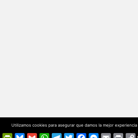
Utilizamos cookies para asegurar que damos la mejor experiencia 
PrintFriendly
Bluesky
Gmail
WhatsApp
Telegram
Twitter
Facebook
Messenger
Email
Print