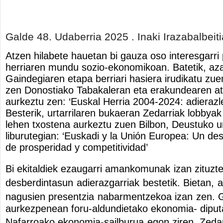
Galde 48. Udaberria 2025 . Inaki Irazabalbeiti
A
tzen hilabete hauetan bi gauza oso interesgarri
herriaren mundu sozio-ekonomikoan. Batetik, az
Gaindegiaren etapa berriari hasiera irudikatu zuen
zen Donostiako Tabakaleran eta erakundearen at
aurkeztu zen:
‘
Euskal Herria 2004-2024: adierazle
Besterik, urtarrilaren bukaeran Zedarriak lobbyak
lehen txostena aurkeztu zuen Bilbon, Deustuko u
liburutegian:
‘
Euskadi y la Uni
ó
n Europea: Un des
de prosperidad y competitividad
’
Bi ekitaldiek ezaugarri amankomunak
izan zituzt
desberdintasun
adierazgarriak
bestetik. Bietan,
a
nagusien presentzia
nabarmentzekoa izan
zen. 
aurkezpenean foru-aldundietako ekonomia-
diput
Nafarroako ekonomia-sailburua
egon ziren. Zeda