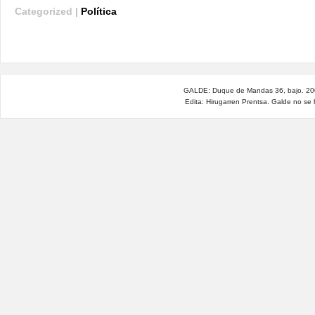
Categorized |
Política
GALDE: Duque de Mandas 36, bajo. 200
Edita: Hirugarren Prentsa. Galde no se