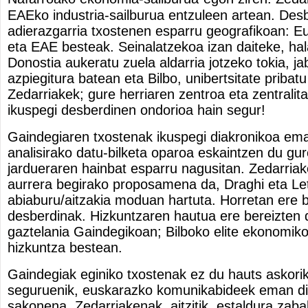
EAEko industria-sailburua entzuleen artean. Des
adierazgarria txostenen esparru geografikoan: Eu
eta EAE besteak. Seinalatzekoa izan daiteke, ha
Donostia aukeratu zuela aldarria jotzeko tokia, j
azpiegitura batean eta Bilbo, unibertsitate pribat
Zedarriakek; gure herriaren zentroa eta zentrali
ikuspegi desberdinen ondorioa hain segur!
Gaindegiaren txostenak ikuspegi diakronikoa em
analisirako datu-bilketa oparoa eskaintzen du gur
jardueraren hainbat esparru nagusitan. Zedarriak
aurrera begirako proposamena da, Draghi eta Le
abiaburu/aitzakia moduan hartuta. Horretan ere b
desberdinak. Hizkuntzaren hautua ere bereizten d
gaztelania Gaindegikoan; Bilboko elite ekonomik
hizkuntza bestean.
Gaindegiak eginiko txostenak ez du hauts askorik
seguruenik, euskarazko komunikabideek eman dio
sakonena. Zedarriakenak, aitzitik, estaldura zaba