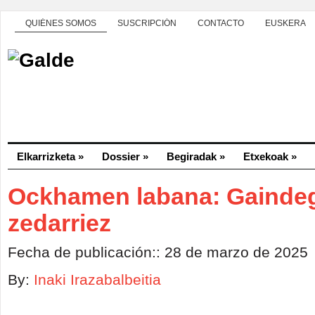
QUIÉNES SOMOS
SUSCRIPCIÓN
CONTACTO
EUSKERA
Elkarrizketa
»
Dossier
»
Begiradak
»
Etxekoak
»
Ockhamen labana: Gaindeg
zedarriez
Fecha de publicación:: 28 de marzo de 2025
By:
Inaki Irazabalbeitia