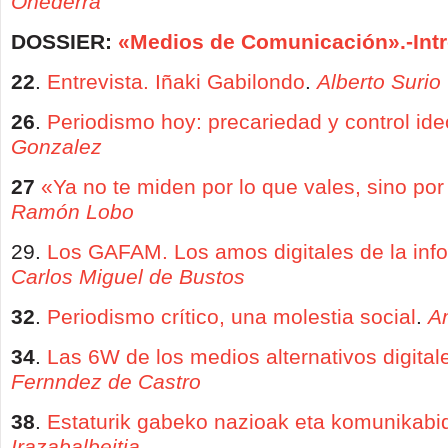
Oñederra
DOSSIER:
«
Medios de Comunicación».
-Int
22
.
Entrevista. Iñaki Gabilondo
.
Alberto Surio
26
.
Periodismo hoy: precariedad y control ide
Gonzalez
27
«Ya no te miden por lo que vales, sino por
Ramón Lobo
29.
Los GAFAM. Los amos digitales de la inf
Carlos Miguel de Bustos
32
.
Periodismo crítico, una molestia social
.
A
34
.
Las 6W de los medios alternativos digital
Fernndez de Castro
38
.
Estaturik gabeko nazioak eta komunikabi
Irazabalbeitia