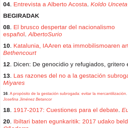
04
.
Entrevista a Alberto Acosta
.
Koldo Unceta
BEGIRADAK
08
.
El brusco despertar del nacionalismo
español
.
AlbertoSurio
10
.
Katalunia, IAAren eta immobilismoaren ar
Bethencourt
12
. Dicen: De genocidio y refugiados, gritero
13
.
Las razones del no a la gestación subro
Miyares
16
.
A propósito de la gestación subrogada: evitar la mercantilización
Josefina Jiménez Betancor
18
.
1917-2017: Cuestiones para el debate
.
Eu
20
.
Ibiltari baten egunkaritik: 2017 udako bel