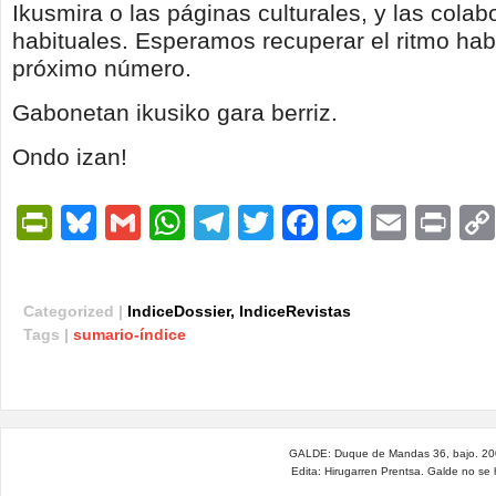
Ikusmira o las páginas culturales, y las cola
habituales. Esperamos recuperar el ritmo habi
próximo número.
Gabonetan ikusiko gara berriz.
Ondo izan!
PrintFriendly
Bluesky
Gmail
WhatsApp
Telegram
Twitter
Facebook
Messen
Email
Pri
Categorized |
IndiceDossier
,
IndiceRevistas
Tags |
sumario-índice
GALDE: Duque de Mandas 36, bajo. 200
Edita: Hirugarren Prentsa. Galde no se