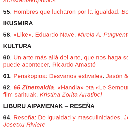
Konstantakopoulos
55
.
Hombres que lucharon por la igualdad
.
B
IKUSMIRA
58
.
«Like». Eduardo Nave
.
Mireia A. Puigven
KULTURA
60
.
Un arte más allá del arte, que nos haga s
puede acontecer
.
Ricardo Amasté
61
.
Periskopioa: Desvarios estivales
.
Jasón &
62
.
65 Zinemaldia
. «Handia» eta «Le Semeu
film sarituak
.
Kristina Zorita Arratibel
LIBURU AIPAMENAK – RESEÑA
64
.
Reseña: De igualdad y masculinidades. J
Josetxu Riviere