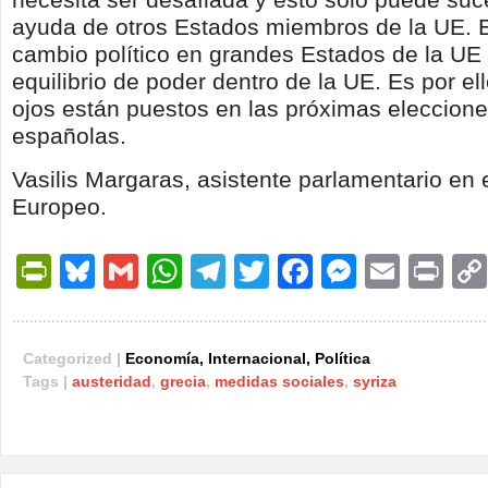
ayuda de otros Estados miembros de la UE. En
cambio político en grandes Estados de la UE 
equilibrio de poder dentro de la UE. Es por el
ojos están puestos en las próximas eleccion
españolas.
Vasilis Margaras, asistente parlamentario en
Europeo.
PrintFriendly
Bluesky
Gmail
WhatsApp
Telegram
Twitter
Facebook
Messen
Email
Pri
Categorized |
Economía
,
Internacional
,
Política
Tags |
austeridad
,
grecia
,
medidas sociales
,
syriza