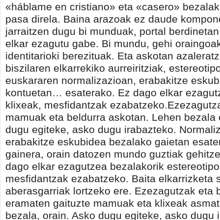
«háblame en cristiano» eta «casero» bezalak
pasa direla. Baina arazoak ez daude kompo
jarraitzen dugu bi munduak, portal berdinetan 
elkar ezagutu gabe. Bi mundu, gehi oraingoak,
identitarioki berezituak. Eta askotan azalera
biszilaren elkarrekiko aurreiritziak, estereotipo
euskararen normalizazioan, erabakitze eskub
kontuetan… esaterako. Ez dago elkar ezagut
klixeak, mesfidantzak ezabatzeko.Ezezagutza
mamuak eta beldurra askotan. Lehen bezala 
dugu egiteke, asko dugu irabazteko. Normali
erabakitze eskubidea bezalako gaietan esate
gainera, orain datozen mundo guztiak gehitze
dago elkar ezagutzea bezalakorik estereotip
mesfidantzak ezabatzeko. Baita elkarrizketa 
aberasgarriak lortzeko ere. Ezezagutzak eta 
eramaten gaituzte mamuak eta klixeak asmat
bezala, orain. Asko dugu egiteke, asko dugu 