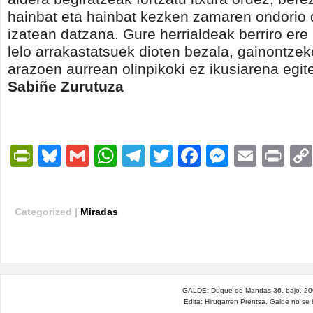
hainbat eta hainbat kezken zamaren ondorio d
izatean datzana. Gure herrialdeak berriro ere 
lelo arrakastatsuek dioten bezala, gainontz
arazoen aurrean olinpikoki ez ikusiarena egit
Sabiñe Zurutuza
PrintFriendly
Bluesky
Gmail
WhatsApp
Telegram
Twitter
Facebook
Messen
Email
Pri
Categorized |
Miradas
GALDE: Duque de Mandas 36, bajo. 200
Edita: Hirugarren Prentsa. Galde no se