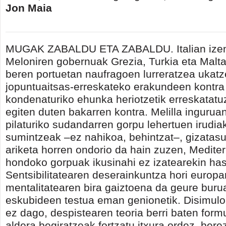
Jon Maia
MUGAK ZABALDU ETA ZABALDU. Italian izend
Meloniren gobernuak Grezia, Turkia eta Malt
beren portuetan naufragoen lurreratzea ukatz
jopuntuaitsas-erreskateko erakundeen kontra
kondenaturiko ehunka heriotzetik erreskatatu
egiten duten bakarren kontra. Melilla inguruan
pilaturiko sudandarren gorpu lehertuen irudia
sumintzeak –ez nahikoa, behintzat–, gizatas
ariketa horren ondorio da hain zuzen, Medite
hondoko gorpuak ikusinahi ez izatearekin ha
Sentsibilitatearen deserainkuntza hori europa
mentalitatearen bira gaiztoena da geure burua
eskubideen testua eman genionetik. Disimulo
ez dago, despistearen teoria berri baten form
aldera begiratzeak fortzatu itxura ordez, bere