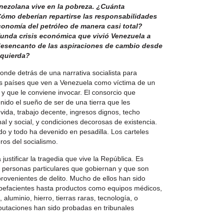
nezolana vive en la pobreza. ¿Cuánta
ómo deberían repartirse las responsabilidades
conomía del petróleo de manera casi total?
funda crisis económica que vivió Venezuela a
 desencanto de las aspiraciones de cambio desde
zquierda?
onde detrás de una narrativa socialista para
os países que ven a Venezuela como víctima de un
 y que le conviene invocar. El consorcio que
nido el sueño de ser de una tierra que les
vida, trabajo decente, ingresos dignos, techo
l y social, y condiciones decorosas de existencia.
o y todo ha devenido en pesadilla. Los carteles
ros del socialismo.
ustificar la tragedia que vive la República. Es
 personas particulares que gobiernan y que son
provenientes de delito. Mucho de ellos han sido
tupefacientes hasta productos como equipos médicos,
 aluminio, hierro, tierras raras, tecnología, o
putaciones han sido probadas en tribunales