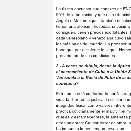
La última encuesta que conozco de ENCO
90% de la población y que esta situació
Angola o Mozambique. También nos dice
tienen una atención hospitalaria pésima
consiguen, tienen precios exorbitantes. 
cada venezolano y venezolana cuyo salar
los más bajos del mundo. Un profesor uni
bono que por accidente le llegue. Hemo
precariedad de sus condiciones.
3.- A veces se dibuja, desde la óptica
el acercamiento de Cuba a la Unión So
Venezuela a la Rusia de Putin de la a
soberanía?
El trinomio está conformado por Nicarag
vida, la libertad, la justicia, la solidarid
integridad física, como valores inherent
practica cotidianamente el malvivir, el m
crueles y escarnecedores, la amenaza púb
otras palabras: Causar terror es amor; p
ha impuesto la neo lengua orweliana.