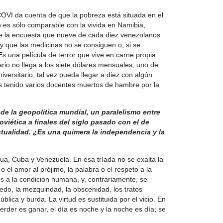
VI da cuenta de que la pobreza está situada en el
n es sólo comparable con la vivida en Namibia,
 la encuesta que nueve de cada diez venezolanos
 y que las medicinas no se consiguen o, si se
Es una película de terror que vive en carne propia
io no llega a los siete dólares mensuales, uno de
versitario, tal vez pueda llegar a diez con algún
s tenido varios docentes muertos de hambre por la
 de la geopolítica mundial, un paralelismo entre
viética a finales del siglo pasado con el de
ctualidad. ¿Es una quimera la independencia y la
ua, Cuba y Venezuela. En esa tríada no se exalta la
ad o el amor al prójimo, la palabra o el respeto a la
es a la condición humana, y, contrariamente, se
iedo, la mezquindad, la obscenidad, los tratos
lica y burda. La virtud es sustituida por el vicio. En
erder es ganar, el día es noche y la noche es día; se