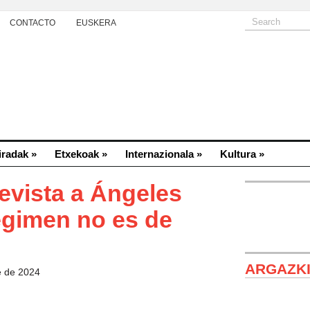
CONTACTO
EUSKERA
iradak
»
Etxekoak
»
Internazionala
»
Kultura
»
evista a Ángeles
égimen no es de
ARGAZK
e de 2024