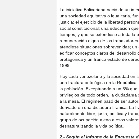
La iniciativa Bolivariana nació de un int
una sociedad equitativa o igualitaria, f
justicia; el ejercicio de la libertad per
social constitucional; una educación que
tiempos, y que se extendiese a toda la p
remuneración digna de los trabajadores 
atendiese situaciones sobrevenidas; un 
edificar conceptos claros del desarrollo 
protagónica y un franco estado de derec
1999.
Hoy cada venezolano y la sociedad en l
una fractura ontológica en la República.
la población. Exceptuando a un 5% que
privilegios de todo orden, la ciudadanía
a la mesa. El régimen pasó de ser autori
derivado en una dictadura tiránica. La f
naturalmente libre, justa, política y tr
grupo de ocupación ajeno a esos valores
desnaturalizando la vida política.
2.- Según el informe de la Encuesta 