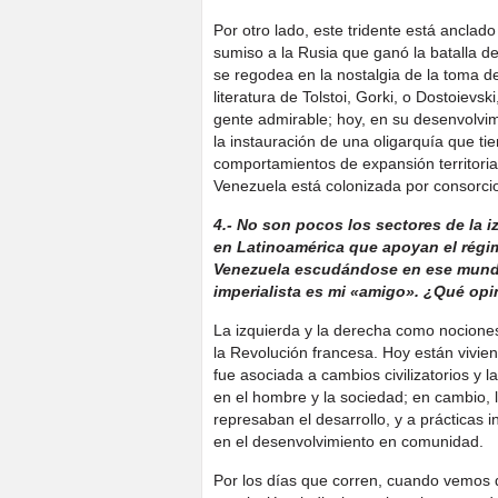
Por otro lado, este tridente está anclad
sumiso a la Rusia que ganó la batalla d
se regodea en la nostalgia de la toma de
literatura de Tolstoi, Gorki, o Dostoievs
gente admirable; hoy, en su desenvolvi
la instauración de una oligarquía que t
comportamientos de expansión territoria
Venezuela está colonizada por consorci
4.- No son pocos los sectores de la 
en Latinoamérica que apoyan el régi
Venezuela escudándose en ese mundo 
imperialista es mi «amigo». ¿Qué opi
La izquierda y la derecha como nociones
la Revolución francesa. Hoy están viviend
fue asociada a cambios civilizatorios y
en el hombre y la sociedad; en cambio, 
represaban el desarrollo, y a prácticas
en el desenvolvimiento en comunidad.
Por los días que corren, cuando vemos qu