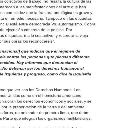
s colectivos de trabajo, no resalta la cultura de las
merecen a las manifestaciones del arte que han
s con nitidez que la fractura ontológica es grave y
está el remedio necesario. Tampoco en las etiquetas
ncial está entre democracia Vs. autoritarismo. Cobra
e ejecución concreta de la política. Por
 etiquetas, ir a lo sustantivo, y recordar la vieja
or sus obras los reconoceréis”.
ernacional) que indican que el régimen de
encia contra las personas que piensan diferente.
recidas. Hay informes que denuncian el
. ¿No deberían ser los derechos humanos el
 izquierda y progreso, como dice la izquierda
iene que ver con los Derechos Humanos. Los
iones Unidas como en el hemisferio americano,
os; valoran los derechos económicos y sociales, y se
or la preservación de la tierra y del ambiente.
os foros, un animador de primera línea, que debe
s Parte que integran los organismos multilaterales.