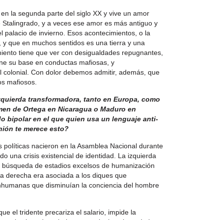
o en la segunda parte del siglo XX y vive un amor
e Stalingrado, y a veces ese amor es más antiguo y
l palacio de invierno. Esos acontecimientos, o la
ki, y que en muchos sentidos es una tierra y una
miento tiene que ver con desigualdades repugnantes,
iene su base en conductas mafiosas, y
l colonial. Con dolor debemos admitir, además, que
os mafiosos.
izquierda transformadora, tanto en Europa, como
men de Ortega en Nicaragua o Maduro en
bipolar en el que quien usa un lenguaje anti-
nión te merece esto?
 políticas nacieron en la Asamblea Nacional durante
o una crisis existencial de identidad. La izquierda
 la búsqueda de estadios excelsos de humanización
la derecha era asociada a los diques que
 inhumanas que disminuían la conciencia del hombre
e el tridente precariza el salario, impide la