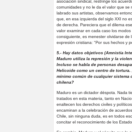
asociación sindical, restringe los acuerdo
comunidades y no le da el valor que se 
labrado sus artistas, observamos entonce
que, en esa izquierda del siglo XXI no 
de derecha. Pareciera que el dilema ese
valor examinar en cada caso los modos d
consiguiente, es menester olvidarse de las
expresión cristiana: “Por sus hechos y p
5.- Hay datos objetivos (Amnistía Int
Maduro utiliza la represión y la viol
Incluso se habla de personas desapa
Helicoide como un centro de tortura
mínimo común de cualquier sistema de
chilena?
Maduro es un dictador déspota. Nada t
tratados en esta materia, tanto en Nac
enaltecen los derechos civiles y polític
encaminan a la celebración de acuerdos p
Chile, sin ninguna duda, es en todos es
concitar el reconocimiento de los Estado