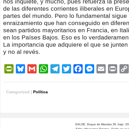
nos inquiete, y mucho, pues refuerza la prese
de las diferentes corrientes iliberales en Euro
partes del mundo. Pero lo fundamental sigue 
enraizamiento que han conseguido en diferen
sean partidos mayoritarios en Francia, en Itali
en los Países Bajos. Eso es lo verdaderamen
La importancia que adquiere el que se junten 
y no al revés.
PrintFriendly
Bluesky
Gmail
WhatsApp
Telegram
Twitter
Facebook
Messen
Email
Pri
Categorized |
Política
GALDE: Duque de Mandas 36, bajo. 200
Edita: Hirugarren Prentsa. Galde no se