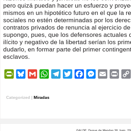
pero quizá puedan hacer un esfuerzo y proyec
mismos en un hipotético futuro en el que la r
sociales no estén determinadas por los derec
contratos privados de renuncia al ejercicio d
supongo, pues, que los defensores actuales 
ilícito y negativo de la libertad serían los prim
dudarlo, en formar parte del primer contingent
esclavos.
PrintFriendly
Bluesky
Gmail
WhatsApp
Telegram
Twitter
Facebook
Messen
Email
Pri
Categorized |
Miradas
GALDE: Duque de Mandas 36, bajo. 200