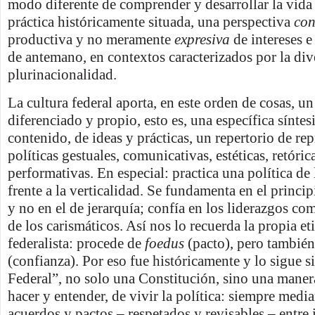
modo diferente de comprender y desarrollar la vida 
práctica históricamente situada, una perspectiva
con
productiva y no meramente
expresiva
de intereses e
de antemano, en contextos caracterizados por la div
plurinacionalidad.
La cultura federal aporta, en este orden de cosas, u
diferenciado y propio, esto es, una específica síntes
contenido, de ideas y prácticas, un repertorio de re
políticas gestuales, comunicativas, estéticas, retóric
performativas. En especial: practica una política de 
frente a la verticalidad. Se fundamenta en el princi
y no en el de jerarquía; confía en los liderazgos co
de los carismáticos. Así nos lo recuerda la propia e
federalista: procede de
foedus
(pacto), pero tambié
(confianza). Por eso fue históricamente y lo sigue s
Federal”, no solo una Constitución, sino una maner
hacer y entender, de vivir la política: siempre medi
acuerdos y pactos – respetados y revisables – entre 