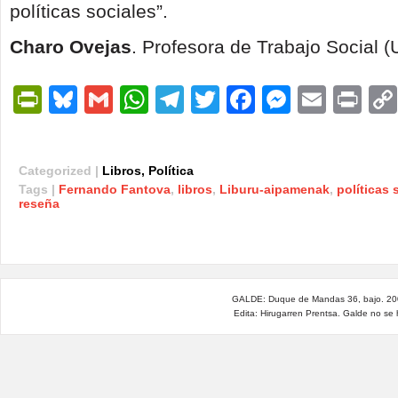
políticas sociales”.
Charo Ovejas
. Profesora de Trabajo Social
PrintFriendly
Bluesky
Gmail
WhatsApp
Telegram
Twitter
Facebook
Messen
Email
Pri
Categorized |
Libros
,
Política
Tags |
Fernando Fantova
,
libros
,
Liburu-aipamenak
,
políticas 
reseña
GALDE: Duque de Mandas 36, bajo. 200
Edita: Hirugarren Prentsa. Galde no se