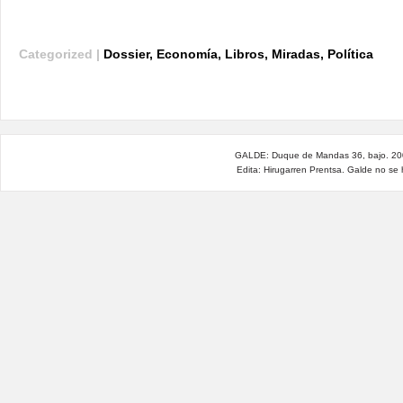
Categorized |
Dossier
,
Economía
,
Libros
,
Miradas
,
Política
GALDE: Duque de Mandas 36, bajo. 200
Edita: Hirugarren Prentsa. Galde no se