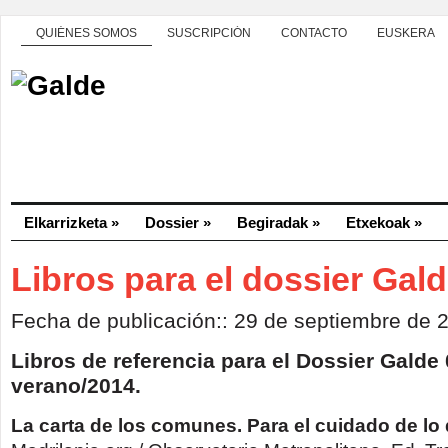
QUIÉNES SOMOS
SUSCRIPCIÓN
CONTACTO
EUSKERA
Elkarrizketa
»
Dossier
»
Begiradak
»
Etxekoak
»
Libros para el dossier Gal
Fecha de publicación:: 29 de septiembre de 
Libros de referencia para el Dossier Galde 
verano/2014.
La carta de los comunes. Para el cuidado de lo