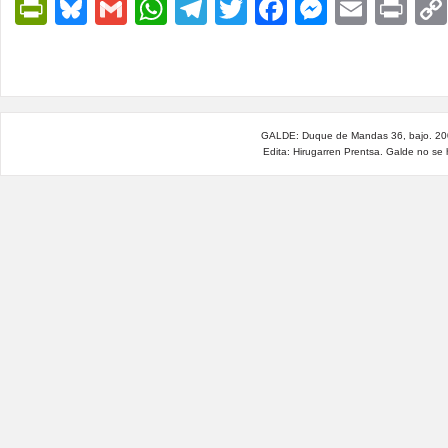
PrintFriendly
Bluesky
Gmail
WhatsApp
Telegram
Twitter
Facebook
Messen
Email
Pri
GALDE: Duque de Mandas 36, bajo. 200
Edita: Hirugarren Prentsa. Galde no se