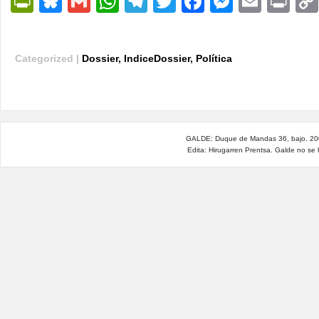
PrintFriendly
Bluesky
Gmail
WhatsApp
Telegram
Twitter
Facebook
Messen
Email
Pri
Categorized |
Dossier
,
IndiceDossier
,
Política
GALDE: Duque de Mandas 36, bajo. 200
Edita: Hirugarren Prentsa. Galde no se