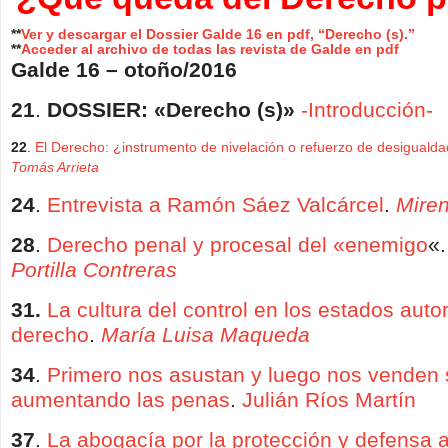
**
Ver y descargar el Dossier Galde 16 en pdf, “Derecho (s).”
**
Acceder al archivo de todas las revista de Galde en pdf
Galde 16 – otoño/2016
21
.
DOSSIER
: «
Derecho (s)»
-Introducción-
22
.
El Derecho: ¿instrumento de nivelación o refuerzo de desiguald
Tomás Arrieta
24
.
Entrevista a Ramón Sáez Valcárcel
.
Mire
28
.
D
erecho penal y procesal del «enemigo
«
Portilla Contreras
31.
La cultura del control en los estados autor
derecho
.
María Luisa Maqueda
34
.
Primero nos asustan y luego nos venden 
aumentando las penas
.
Julián Ríos Martín
37
.
La abogacía por la protección y defensa a